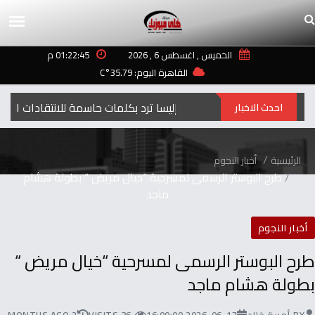
الخميس , اغسطس 6 , 2026
01:22:45 م
القاهرة اليوم: 35.79°C
إليسا ترد بكلمات حاسمة للانتقادات التي طالت أغنيتها “ لعبة الأيام”
احدث الاخبار
الرئيسية
أخبار النجوم
طرح البوستر الرسمى لمسرحية “خيال مريض “ بطولة هشام
ماجد
أخبار النجوم
طرح البوستر الرسمى لمسرحية “خيال مريض “
بطولة هشام ماجد