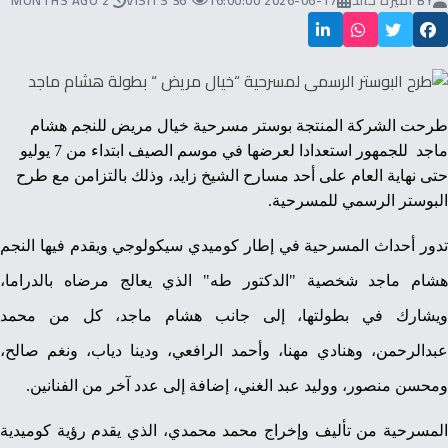
BY
أميرة خالد
2026-06-17 16:00:00
36 VISITS
2 MONTHS AGO
طرحت الشركة المنتجة بوستر مسرحية خيال مريض للنجم هشام
ماجد
للجمهور استعدادا لعرضها في موسم الصيف ابتداء من 7 يوليو
حتى نهاية العام على أحد مسارح الشيخ زايد، وذلك بالتزامن مع طرح
البوستر الرسمي للمسرحية.
تدور أحداث المسرحية في إطار كوميدي سيكولوجي ويقدم فيها النجم
هشام ماجد شخصية "الدكتور طه" الذي يعالج مرضاه بالدراما،
ويشارك في بطولتها، إلى جانب هشام ماجد، كل من محمد
عبدالرحمن، وهنادي مهنا، وأحمد الرافعي، ودينا دياب، ونغم صالح،
ومحسن منصور، ووليد عبد الغني، إضافة إلى عدد آخر من الفنانين.
المسرحية من تأليف وإخراج محمد محمدي، الذي يقدم رؤية كوميدية