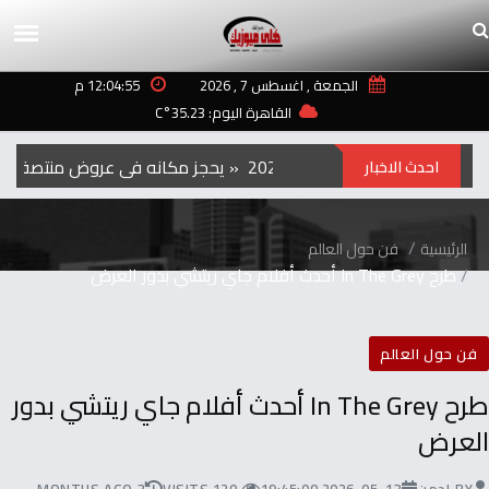
الجمعة , اغسطس 7 , 2026
12:04:55 م
القاهرة اليوم: 35.23°C
الفيلم‭ ‬الكوري‭ ‬‮»‬Hope‮«‬‭ ‬يحجز‭ ‬مكانه‭ ‬في‭ ‬عروض‭ ‬منتصف‭ ‬الليل‭ ‬بمهرجان‭ ‬تورنتو ‭ ‬2026
احدث الاخبار
الرئيسية
فن حول العالم
طرح In The Grey أحدث أفلام جاي ريتشي بدور العرض
فن حول العالم
طرح In The Grey أحدث أفلام جاي ريتشي بدور
العرض