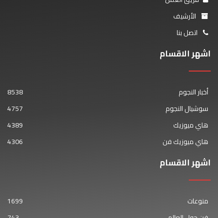
الأرشيف
اتصل بنا
اشهر الاقسام
أخبار النجوم
8538
سوشيال النجوم
4757
هاي ميوزيك
4389
هاي ميوزيك فن
4306
اشهر الاقسام
منوعات
1699
فن حول العالم
743