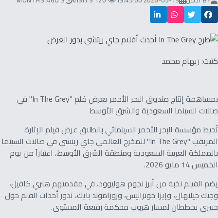
BY
ادمن
2026-05-13 19:45:00
120 VISITS
3 MONTHS AGO
كتبت: ريهام محمد
بمساهمة إنتاج صندوق البحر الأحمر يعرض فلم "In The Grey" في
صالات السينما السعودية والشرق الأوسط
تُحيط مؤسسة البحر الأحمر السينمائي بانطلاق عرض فيلم الإثارة
المرتقب "In The Grey" للمخرج العالمي جاي ريتشي في صالات السينما
بالمملكة العربية السعودية ومنطقة الشرق الأوسط، اعتباراً من يوم
الخميس 14 مايو 2026.
يضم الفيلم نخبة من أبرز نجوم هوليوود، في مقدمتهم هنري كافيل،
وجيك جيلنهال، وإيزا جونزاليس، وروزاموند بايك، تدور أحداث الفلم حول
خبيري يخططان لمسار هروب محكمة رفيعة المستوى.