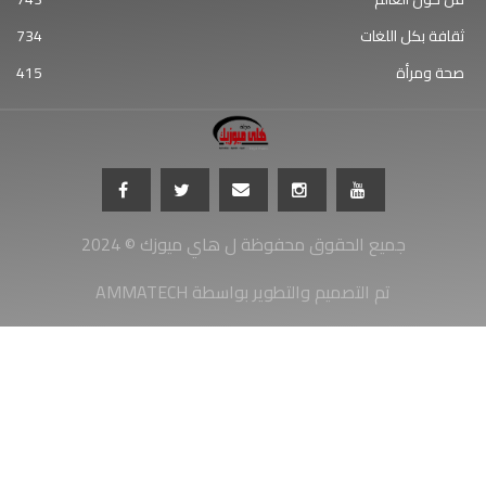
ثقافة بكل اللغات
734
صحة ومرأة
415
جميع الحقوق محفوظة ل هاي ميوزك © 2024
AMMATECH تم التصميم والتطوير بواسطة