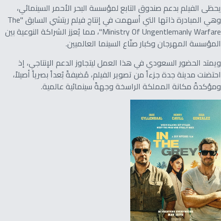
يحظى الفيلم بدعم صندوق التابع لمؤسسة البحر الأحمر السينمائي،
وهي المبادرة ذاتها التي أسهمت في إنتاج فيلم ريتشي السابق "The
Ministry Of Ungentlemanly Warfare"، مما يُعزز الشراكة النوعية بين
المؤسسة المهرجان وكبار صنّاع السينما العالميين.
ويمتد الحضور السعودي في هذا العمل ليتجاوز الدعم الإنتاجي، إذ
احتضنت مدينة جدة جزءاً من تصوير الفيلم، مُضيفةً بُعداً بصرياً أصيلاً،
ومؤكدةً مكانة المملكة الراسخة وجهةً سينمائية عالمية.