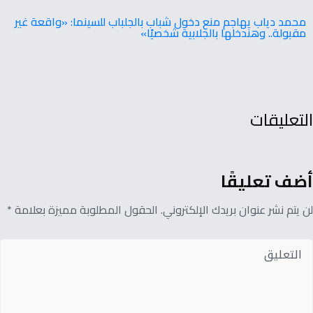
‬مقبولة.. ‬وهندخلها‭ ‬بالجلابية‭ ‬شخصيًا‮»‬
التعليقات
أضف تعليقًا
لن يتم نشر عنوان بريدك الإلكتروني. الحقول المطلوبة مميزة بعلامة *