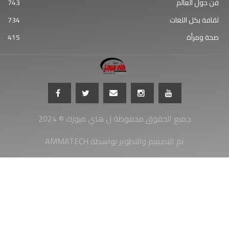
فن حول العالم
743
ثقافة بكل اللغات
734
صحة ومرأة
415
جميع الحقوق محفوظة ل هاي ميوزك © 2024
AMMATECH تم التصميم والتطوير بواسطة