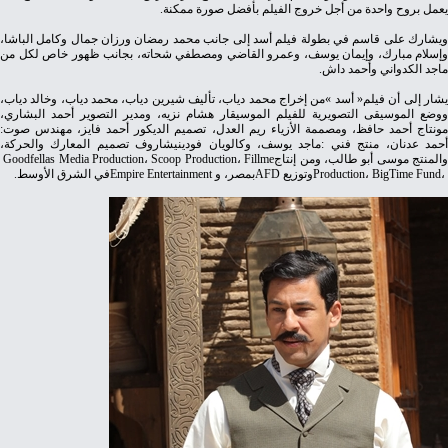
‬يعمل‭ ‬بروح‭ ‬واحدة‭ ‬من‭ ‬أجل‭ ‬خروج‭ ‬الفيلم‭ ‬بأفضل‭ ‬صورة‭ ‬ممكنة‭.‬
‬ماجد‭ ‬الكدواني‭ ‬وأحمد‭ ‬داش‭.‬
‬مونتاج‭ ‬أحمد‭ ‬حافظ،‭ ‬ومصممة‭ ‬الأزياء‭ ‬ريم‭ ‬العدل،‭ ‬تصميم‭ ‬الديكور‭ ‬أحمد‭ ‬فايز،‭ ‬مهندس‭ ‬صوت‭:
‬والمنتج‭ ‬موسى‭ ‬أبو‭ ‬طالب،‭ ‬ومن‭ ‬إنتاج‭ ‬Goodfellas Media Production،‭ ‬Scoop Production،‭ ‬Fillme
Production،‭ ‬BigTime Fund،‭ ‬وتوزيعAFD‭ ‬بمصر،‭ ‬وEmpire Entertainment‭ ‬في‭ ‬الشرق‭ ‬الأوسط‭.‬