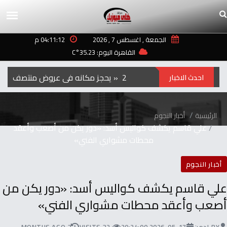
الجمعة , اغسطس 7 , 2026
04:11:12 م
القاهرة اليوم: 35.23°C
الفيلم‭ ‬الكوري‭ ‬‮»‬Hope‮«‬‭ ‬يحجز‭ ‬مكانه‭ ‬في‭ ‬عروض‭ ‬منتصف‭ ‬الليل‭ ‬بمهرجان‭ ‬تورنتو ‭ ‬2026
احدث الاخبار
الرئيسية
أخبار النجوم
‬محطات‭ ‬مشواري‭ ‬الفني‮»‬
أخبار النجوم
‬أصعب‭ ‬وأعقد‭ ‬محطات‭ ‬مشواري‭ ‬الفني‮»‬