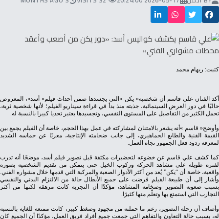
BY
ادمن
2026-05-17 20:24:00
32 VISITS
3 MONTHS AGO
كتبت: ريهام محمد
‬تحمل‭ ‬الكثير‭ ‬من‭ ‬التفاصيل‭ ‬على‭ ‬المستوى‭ ‬النفسي،‭ ‬وتجسيدها‭ ‬يعتبر‭ ‬تحديا‭ ‬كبيرا‭ ‬بالنسبة‭ ‬له‭.‬
‬لمعرفة‭ ‬ردود‭ ‬فعل‭ ‬الجمهور‭ ‬تجاه‭ ‬العمل‭.‬
‬واقعية،‭ ‬خاصة‭ ‬أن‭ ‬“يكن”‭ ‬يُعد‭ ‬من‭ ‬أكثر‭ ‬الأدوار‭ ‬الصعبة‭ ‬والمركبة‭ ‬التي‭ ‬قدمها‭ ‬خلال‭ ‬مشواره‭ ‬الفني‭.
‬التجارب‭ ‬التي‭ ‬استمتع‭ ‬بها‭ ‬وتعلّم‭ ‬منها‭ ‬كثيرًا‭.‬