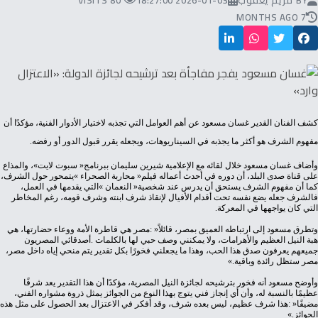
BY
مريم يعقوب
2026-01-03 18:27:00
80 VISITS
7 MONTHS AGO
‬مفهوم‭ ‬الشرف‭ ‬هو‭ ‬أكثر‭ ‬ما‭ ‬يجذبه‭ ‬في‭ ‬السيناريوهات،‭ ‬ويجعله‭ ‬يقرر‭ ‬قبول‭ ‬الدور‭ ‬أو‭ ‬رفضه‭.‬
‬التي‭ ‬كان‭ ‬يواجهها‭ ‬في‭ ‬المعركة‭.‬
‬مصر‭ ‬ستظل‭ ‬رائدة‭ ‬وباقية‮»‬‭.‬
‬الجوائز‮»‬‭.‬