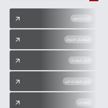
أخبار النجوم
سوشيال النجوم
هاي ميوزيك
هاي ميوزيك فن
منوعات