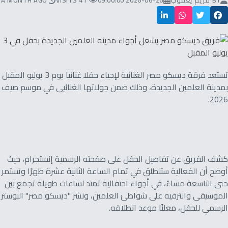
BY
مريم يعقوب
2026-06-26 09:00:00
41 VISITS
A MONTH AGO
تستعد فرقة ديسكو مصر الغنائية لإحياء حفلا غنائيا يوم 3 يوليو المقبل
بمدينة العلمين الجديدة، وذلك ضمن جولاتها الغنائيى في موسم صيف
2026.
كشف الفريق عن تفاصيل الحفل على صفحته الرسمية إنستجرام، حيث
أوضح أن الفعالية ستنطلق في تمام الساعة الثانية عشرة ظهرًا وتستمر
حتى التاسعة مساءً، في أجواء احتفالية تمتد لساعات طويلة تجمع بين
الموسيقى والترفيه على شواطئ العلمين، ونشر "ديسكو مصر" البوستر
الرسمي للحفل، معلنًا موعد انطلاقه.