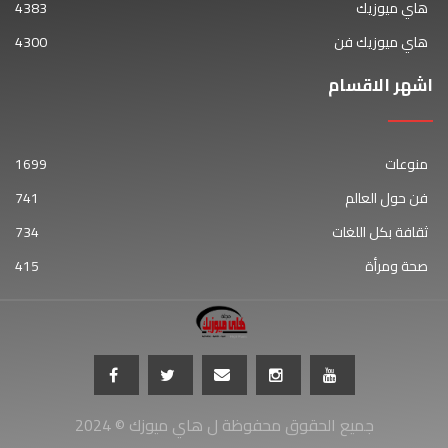
هاي ميوزيك
4383
هاي ميوزيك فن
4300
اشهر الاقسام
منوعات
1699
فن حول العالم
741
ثقافة بكل اللغات
734
صحة ومرأة
415
جميع الحقوق محفوظة ل هاي ميوزك © 2024