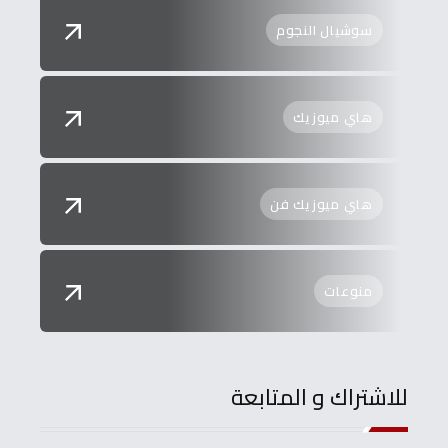
سوشيال النجوم
هاي ميوزيك
هاي ميوزيك فن
منوعات
للاشتراك و المتابعة