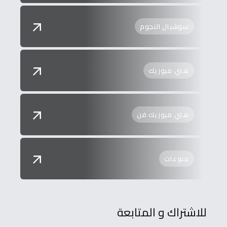
سوشيال النجوم
هاي ميوزيك
هاي ميوزيك فن
منوعات
للاشتراك و المتابعة