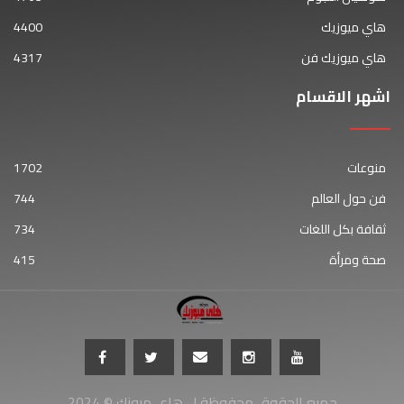
هاي ميوزيك
4400
هاي ميوزيك فن
4317
اشهر الاقسام
منوعات
1702
فن حول العالم
744
ثقافة بكل اللغات
734
صحة ومرأة
415
جميع الحقوق محفوظة ل هاي ميوزك © 2024