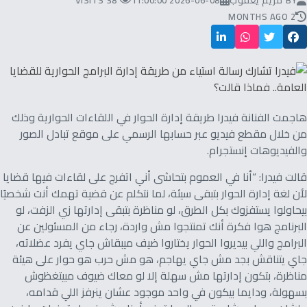
BY
مريم يعقوب
2026-06-08 11:00:00
38 VISITS
2 MONTHS AGO
هاجمت الفنانة فيدرا طريقة إدارة الحوار في اللقاءات الحوارية وذلك
من خلال مقطع فيديو عبر حسابها الرسمي على موقع تبادل الصور
والفيديوهات إنستجرام.
قالت فيدرا: “أنا في العموم بتحاشى أني اتفرج على لقاءات فيها قضايا
لأن لغة إدارة الحوار بتبقى سيئة، لما نتكلم عن قضية تهمك أنت شخصيًا
بيحاولوا يستفزوك بكل الطرق، لو مناظرة بتبقى إدارتها زي الزفت، لو
البرنامج هوا فكرة أنك تمنتجوا مش واردة، رجاء من المسئولين عن
البرامج واللي بيديروا الحوار يختاروا ضيف ميبقاش جاي يفرد عضلاته،
جاي يتناقش بجد مش جاي يهاجم، هو مش حرب هو حوار على هيئة
مناظرة، بتكون إدارتها مش سهلة إلا لو معاك ضيوف مبيتغظوش
بسهولة، ودايما بيكون في واحد موجود عشان ينرفز اللي قدامه،