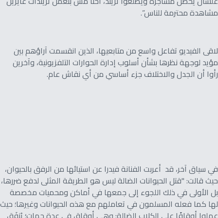
علشان يحصل مشاجرة ويطلعوا تريند، أحنا مش بنعمل تريندات عايزين
مشاهدة محترمة للناس”.
لاقى الفيديو تفاعل واسع من متابعيها، الذين انقسمت آراؤهم بين
مؤيد لوجهة نظرها بشأن أسلوب إدارة الحوارات التلفزيونية، وآخرين
رأوا أن الجدل والاختلاف جزء أساسي من أي نقاش عام.
في سياق آخر، قد أعربت الفنانة فيدرا عن استيائها من الرفق بالحيوان،
حيث قالت: "قتل الحيوانات الضالة ليس هو الطريقة المثلى لدفع ضررها،
بل الأولى في ذلك اللجوء إلى جمعها في أماكن ومحميات مخصصة
لها كما فعله المسلمون في تعاملهم مع هذه الحيوانات وغيرها؛ حيث
عملوا أوقافًا على الكلاب الضالة: وهي أوقاق في عدة جهات؛ يُنفَق