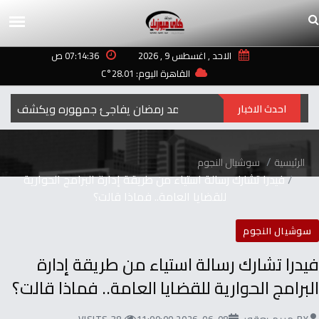
الاحد , اغسطس 9 , 2026
07:14:36 ص
القاهرة اليوم: 28.01°C
رمضان‭ ‬..2027محمد‭ ‬رمضان‭ ‬يفاجئ‭ ‬جمهوره‭ ‬ويكشف‭ ‬عن‭ ‬اسم‭ ‬ومهنة‭ ‬شخصيته‭ ‬الجديدة
احدث الاخبار
الرئيسية
سوشيال النجوم
فيدرا تشارك رسالة استياء من طريقة إدارة البرامج الحوارية
للقضايا العامة.. فماذا قالت؟
سوشيال النجوم
فيدرا تشارك رسالة استياء من طريقة إدارة
البرامج الحوارية للقضايا العامة.. فماذا قالت؟