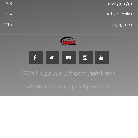
فن حول العالم
743
ثقافة بكل اللغات
734
صحة ومرأة
415
جميع الحقوق محفوظة ل هاي ميوزك © 2024
AMMATECH تم التصميم والتطوير بواسطة