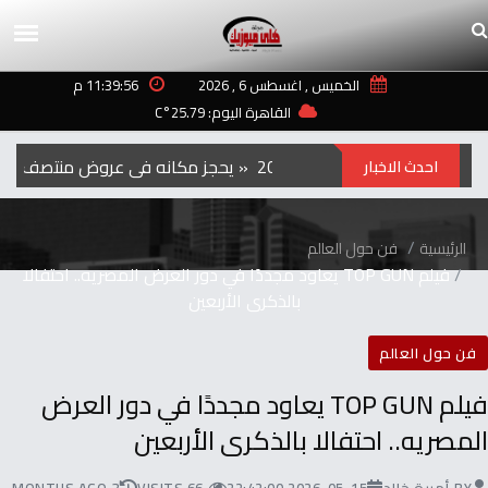
الخميس , اغسطس 6 , 2026
11:39:56 م
القاهرة اليوم: 25.79°C
الفيلم‭ ‬الكوري‭ ‬‮»‬Hope‮«‬‭ ‬يحجز‭ ‬مكانه‭ ‬في‭ ‬عروض‭ ‬منتصف‭ ‬الليل‭ ‬بمهرجان‭ ‬تورنتو ‭ ‬2026
احدث الاخبار
الرئيسية
فن حول العالم
فيلم TOP GUN يعاود مجددًا في دور العرض المصريه.. احتفالا
بالذكرى الأربعين
فن حول العالم
فيلم TOP GUN يعاود مجددًا في دور العرض
المصريه.. احتفالا بالذكرى الأربعين