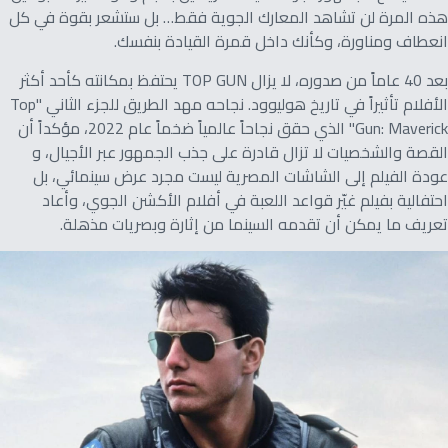
هذه المرة لن تشاهد المعارك الجوية فقط… بل ستشعر بقوة في كل
انعطاف ومناورة، وكأنك داخل قمرة القيادة بنفسك.
بعد 40 عاماً من صدوره، لا يزال TOP GUN يحتفظ بمكانته كأحد أكثر
الأفلام تأثيراً في تاريخ هوليوود. نجاحه مهد الطريق للجزء الثاني "Top
Gun: Maverick" الذي حقق نجاحاً عالمياً ضخماً عام 2022، مؤكداً أن
القصة والشخصيات لا تزال قادرة على جذب الجمهور عبر الأجيال، و
عودة الفيلم إلى الشاشات المصرية ليست مجرد عرض سينمائي، بل
احتفالية بفيلم غيّر قواعد اللعبة في أفلام الأكشن الجوي، وأعاد
تعريف ما يمكن أن تقدمه السينما من إثارة وبصريات مذهلة.