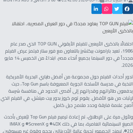
BY
أميرة خالد
2026-05-15 22:42:00
66 VISITS
3 MONTHS AGO
احتفالًا بالذكرى الأربعين للفيلم الأيقوني TOP GUN الذي صدر عام
1986، تعيد بارامونت بيكتشرز بالتعاون مع فور ستار فيلمز عرض الفيلم
مجدداً في دور السينما بجميع أنحاء مصر، ابتداءً من الخميس 14 مايو
2026.
تدور أحداث الفيلم حول مجموعة من أفضل طياري البحرية الأمريكية
النخبة في مدرسة الأسلحة الجوية المعروفة باسم Top Gun، حيث
يدفعون طائراتهم وقدراتهم إلى أقصى الحدود في منافسة شرسة
لإثبات من هو الأفضل. يقوم توم كروز بدور بيت ميتشل، في الفيلم الذي
أصبح علامة فارقة وحدد ملامح جيل كامل.
ولأول مرة على الإطلاق، تم إعادة ترميم فيلم Top Gun ليُعرض بأحدث
الصيغ السينمائية الغامرة، بما في ذلك 4DX® و ScreenX® و IMAX
2D®، ليمنح الجمهور تجربة عالية الأدرينالين بحجم وقوة غير مسبوقين.