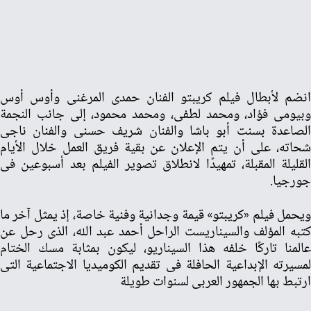
انضم لأبطال فيلم كريبتو الفنان حمدى المرغنى وأوس أوس
وبيومى فؤاد، ومحمد لطفى، ومحمد محمود، إلى جانب النجمة
الصاعدة بسنت أبو باشا والفنان شريف حسنى والفنان ناجى
شحاته، على أن يتم الإعلان عن بقية فريق العمل خلال الأيام
القليلة المقبلة، تمهيدًا لانطلاق تصوير الفيلم بعد أسبوعين فى
جورجيا.
ويحمل فيلم «كريبتو» قيمة وجدانية وفنية خاصة، إذ يمثل آخر ما
كتبه المؤلف والسيناريست الراحل أحمد عبد الله، الذى رحل عن
عالمنا تاركًا خلفه هذا السيناريو، ليكون بمثابة مسك الختام
لمسيرته الإبداعية الحافلة فى تقديم الكوميديا الاجتماعية التى
ارتبط بها الجمهور العربى لسنوات طويلة