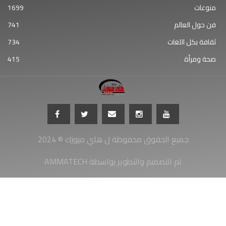
منوعات
1699
فن حول العالم
741
ثقافة بكل اللغات
734
صحة ومرأة
415
جميع الحقوق محفوظة ل هاي ميوزك © 2024
AMMATECH تم التصميم والتطوير بواسطة