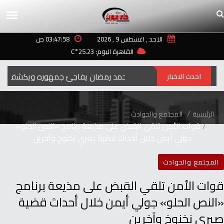
الاحد , اغسطس 9 , 2026
03:47:58 ص
القاهرة اليوم: 25.23°C
رمضان‭ ‬..2027محمد‭ ‬رمضان‭ ‬يفاجئ‭ ‬جمهوره‭ ‬ويكشف‭ ‬عن‭ ‬اسم‭ ‬ومهنة‭ ‬شخصيته‭ ‬الجديدة
احدث الاخبار
الرئيسية
المجتمع والحوادث
قوات الأمن تلقي القبض على مذيعة برنامج «النص الحلو»
جولي أيمن خلال أحداث قضية صبري نخنوخ وآخرين
المجتمع والحوادث
قوات الأمن تلقي القبض على مذيعة برنامج
«النص الحلو» جولي أيمن خلال أحداث قضية
صبري نخنوخ وآخرين