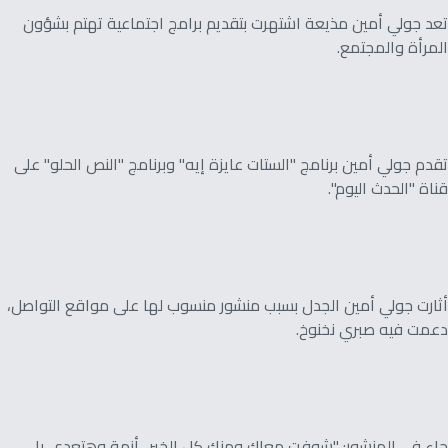
تعد جولي أمين مذيعة اشتهرت بتقديم برامج اجتماعية تهتم بشؤون
المرأة والمجتمع.
تقدم جولي أمين برنامج "الستات عايزة إيه" وبرنامج "النص الحلو" على
قناة "الحدث اليوم".
أثارت جولي أمين الجدل بسبب منشور منسوب لها على مواقع التواصل،
دعمت فيه صبري نخنوخ.
جاء في المنشور: "شوفت معاك ومنك كل الخير.. أزمة وهتعدي يا