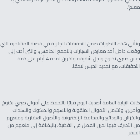
معلم".
وتأتي هذه التطورات ضمن التحقيقات الجارية في قضية المشاجرة التي
وقعت داخل أحد معارض السيارات بالتجمع الخامس، والتي أدت إلى
حبس صبري نخنوخ ونجل شقيقه وآخرين لمدة 4 أيام على ذمة
التحقيقات، مع تجديد الحبس لاحقا.
كانت النيابة العامة أصدرت اليوم قرارًا بالتحفظ على أموال صبري نخنوخ
وآخرين، وتشمل الأموال المنقولة والأسهم والصكوك والسندات
والخزائن والودائع والمحافظ الإلكترونية والأصول العقارية ومنعهم
من التصرف فيها لحين الفصل في القضية، بالإضافة إلى منعهم من
السفر.