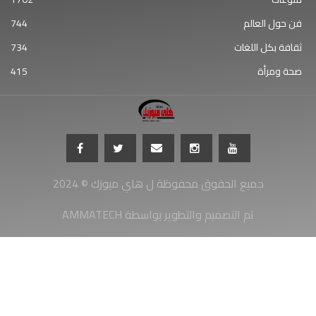
فن حول العالم
744
ثقافة بكل اللغات
734
صحة ومرأة
415
جميع الحقوق محفوظة ل هاي ميوزك © 2024
AMMATECH تم التصميم والتطوير بواسطة