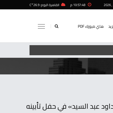
10:57:48 م
القاهرة اليوم: 26.9°C
زيد
هاي ميوزك PDF
داود عبد السيد» في حفل تأبينه