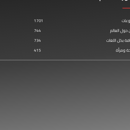
وعات
1701
حول العالم
744
فة بكل اللغات
734
ة ومرأة
415