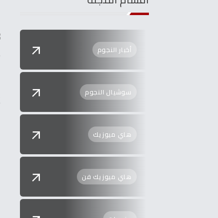
أخبار النجوم
ت
ا
سوشيال النجوم
ي
ت
ا
هاي ميوزيك
هاي ميوزيك فن