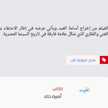
لفيلم من إخراج أسامة العبد، ويأتي عرضه في إطار الاحتفاء بمس
لفني والفكري الذي شكّل علامة فارقة في تاريخ السينما المصرية.
هاي ميوزيك فن
الكاتب
أميرة خالد