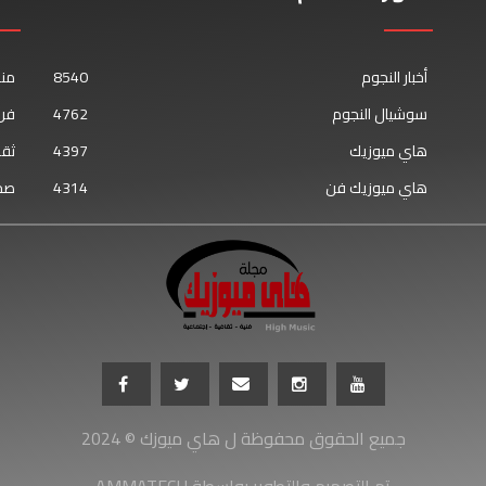
أخبار النجوم
8540
من
سوشيال النجوم
4762
فن 
هاي ميوزيك
4397
ثقا
هاي ميوزيك فن
4314
صح
جميع الحقوق محفوظة ل هاي ميوزك © 2024