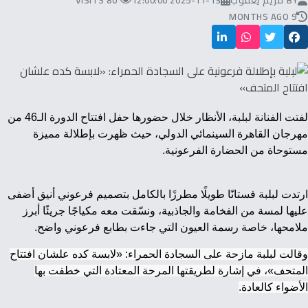
BY
مريم يعقوب
2025-11-13 12:00:00
80 VISITS
9 MONTHS AGO
لفتت الفنانة لبلبة، الأنظار خلال حضورها حفل افتتاح الدورة الـ46 من
مهرجان القاهرة السينمائي الدولي، حيث ظهرت بإطلالة مميزة
مستوحاة من الحضارة الفرعونية.
ارتدت لبلبة فستانًا طويلًا مطرزًا بالكامل بتصميم فرعوني أنيق أضفى
عليها لمسة من الفخامة والجاذبية، ونسّقت معه مكياجًا جريئًا أبرز
ملامحها، خاصة رسمة العيون التي جاءت بطابع فرعوني واضح.
وقالت لبلبة مازحة على السجادة الحمراء: «لابسة كده علشان افتتاح
المتحف»، في إشارة لطريقتها المرحة المعتادة التي خطفت بها
الأضواء كالعادة.