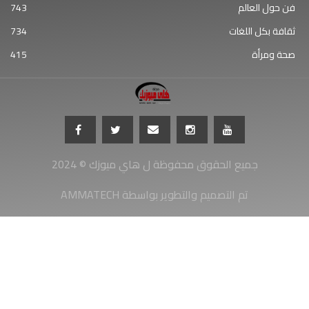
فن حول العالم
743
ثقافة بكل اللغات
734
صحة ومرأة
415
جميع الحقوق محفوظة ل هاي ميوزك © 2024
AMMATECH تم التصميم والتطوير بواسطة