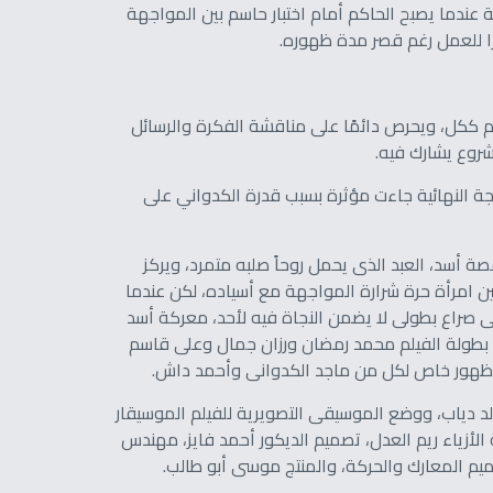
ندما يصبح الحاكم أمام اختبار حاسم بين المواجهة
يرًا للعمل رغم قصر مدة ظهوره.
م ككل، ويحرص دائمًا على مناقشة الفكرة والرسائل
مشروع يشارك فيه.
يجة النهائية جاءت مؤثرة بسبب قدرة الكدواني على
ة أسد، العبد الذى يحمل روحاً صلبه متمرد، ويركز
بين امرأة حرة شرارة المواجهة مع أسياده، لكن عندما
ى صراع بطولى لا يضمن النجاة فيه لأحد، معركة أسد
فى بطولة الفيلم محمد رمضان ورزان جمال وعلى قاسم
 ظهور خاص لكل من ماجد الكدوانى وأحمد داش.
د دياب، ووضع الموسيقى التصويرية للفيلم الموسيقار
لأزياء ريم العدل، تصميم الديكور أحمد فايز، مهندس
م المعارك والحركة، والمنتج موسى أبو طالب.