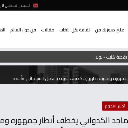
السبت , اغسطس 8 , 2026
هاي ميوزيك فن
ثقافة بكل اللغات
مقالات
فن حول العالم
الم
رقصة كليب «لولا البنات» بـ حفل عمرو دياب على المسرح
 جمهوره ومحبيه بظهوره كضيف شرف بالعمل السينمائي «أسد»
أخبار النجوم
اجد الكدواني يخطف أنظار جمهوره و