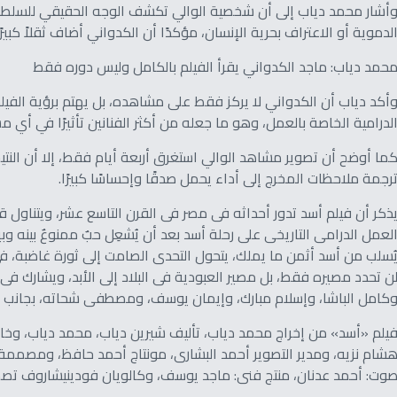
أشار محمد دياب إلى أن شخصية الوالي تكشف الوجه الحقيقي للسلطة ع
لدموية أو الاعتراف بحرية الإنسان، مؤكدًا أن الكدواني أضاف ثقلاً كب
حمد دياب: ماجد الكدواني يقرأ الفيلم بالكامل وليس دوره فقط
أكد دياب أن الكدواني لا يركز فقط على مشاهده، بل يهتم برؤية الفيل
لدرامية الخاصة بالعمل، وهو ما جعله من أكثر الفنانين تأثيرًا في أي 
ما أوضح أن تصوير مشاهد الوالي استغرق أربعة أيام فقط، إلا أن النت
رجمة ملاحظات المخرج إلى أداء يحمل صدقًا وإحساسًا كبيرًا.
ذكر أن فيلم أسد تدور أحداثه فى مصر فى القرن التاسع عشر، ويتناول قص
لعمل الدرامى التاريخى على رحلة أسد بعد أن يُشعِل حبٌ ممنوعٌ بينه و
ُسلب من أسد أثمن ما يملك، يتحول التحدى الصامت إلى ثورة غاضبة، ف
ن تحدد مصيره فقط، بل مصير العبودية فى البلاد إلى الأبد، ويشارك 
كامل الباشا، وإسلام مبارك، وإيمان يوسف، ومصطفى شحاته، بجانب
يلم «أسد» من إخراج محمد دياب، تأليف شيرين دياب، محمد دياب، وخال
شام نزيه، ومدير التصوير أحمد البشارى، مونتاج أحمد حافظ، ومصممة ا
وت: أحمد عدنان، منتج فنى: ماجد يوسف، وكالويان فودينيشاروف تصمي