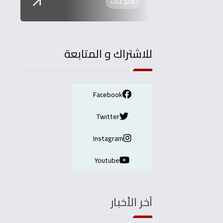
منوعات
و
ا
م
للاشتراك و المتابعة
و
ا
ك
Facebook
ت
Twitter
ي
ا
Instagram
ي
ل
Youtube
و
ف
ه
آخر الأخبار
ص