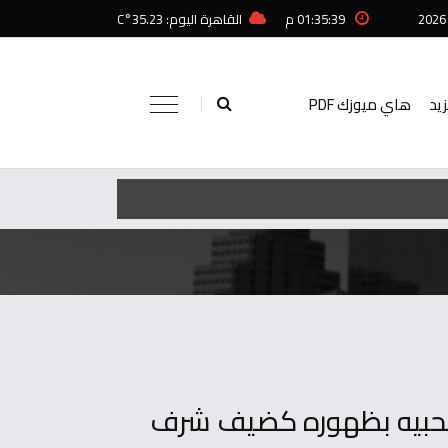
01:35:39 م
القاهرة اليوم: 35.23°C
زيد
هاي ميوزك PDF
محبيه بظهوره كضيف شرف