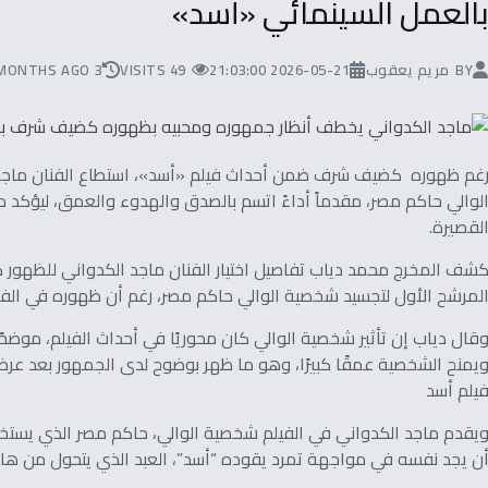
العمل السينمائي «أسد»
BY
مريم يعقوب
2026-05-21 21:03:00
49 VISITS
3 MONTHS AGO
غم ظهوره كضيف شرف ضمن أحداث فيلم «أسد»، استطاع الفنان ماجد ا
لوالي حاكم مصر، مقدماً أداءً اتسم بالصدق والهدوء والعمق، ليؤكد 
لقصيرة.
شف المخرج محمد دياب تفاصيل اختيار الفنان ماجد الكدواني للظهور
لمرشح الأول لتجسيد شخصية الوالي حاكم مصر، رغم أن ظهوره في الفي
قال دياب إن تأثير شخصية الوالي كان محوريًا في أحداث الفيلم، موضحًا
يمنح الشخصية عمقًا كبيرًا، وهو ما ظهر بوضوح لدى الجمهور بعد ع
يلم أسد
يقدم ماجد الكدواني في الفيلم شخصية الوالي، حاكم مصر الذي يستخدم 
ن يجد نفسه في مواجهة تمرد يقوده “أسد”، العبد الذي يتحول من هارب 