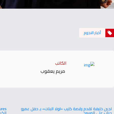
أخبار النجوم
الكاتب
مريم يعقوب
لجين خليفة تقدم رقصة كليب «لولا البنات» بـ حفل عمرو
دياب على المسرح
الكرتوني 