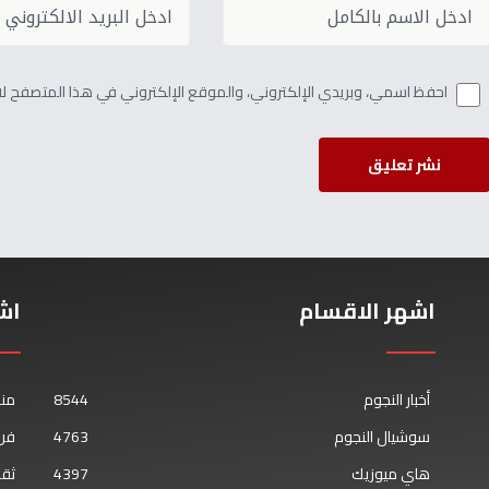
احفظ اسمي، وبريدي الإلكتروني، والموقع الإلكتروني في هذا المتصفح لاس
نشر تعليق
اشهر الاقسام
اش
أخبار النجوم
8544
من
سوشيال النجوم
4763
فن 
هاي ميوزيك
4397
ثقا