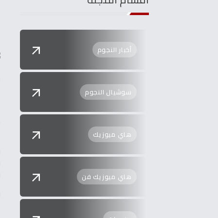
ب
أخبار النجوم
ر
ا
سوشيال النجوم
ا
ك
ا
هاي ميوزيك
و
و
ف
هاي ميوزيك فن
و
أ