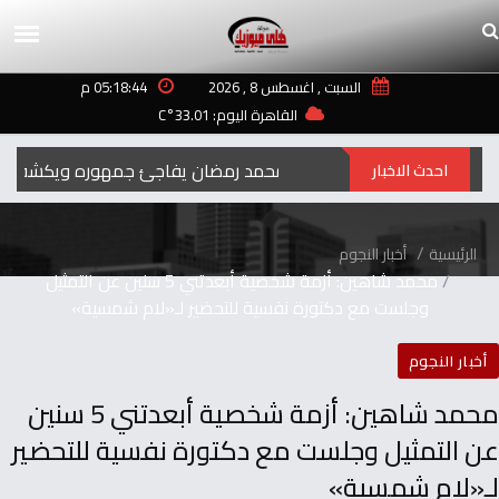
السبت , اغسطس 8 , 2026
05:18:44 م
القاهرة اليوم: 33.01°C
رمضان‭ ‬..2027محمد‭ ‬رمضان‭ ‬يفاجئ‭ ‬جمهوره‭ ‬ويكشف‭ ‬عن‭ ‬اسم‭ ‬ومهنة‭ ‬شخصيته‭ ‬الجديدة
احدث الاخبار
الرئيسية
أخبار النجوم
‬وجلست‭ ‬مع‭ ‬دكتورة‭ ‬نفسية‭ ‬للتحضير‭ ‬لـ«لام‭ ‬شمسية‮»‬
أخبار النجوم
‬لـ«لام‭ ‬شمسية‮»‬