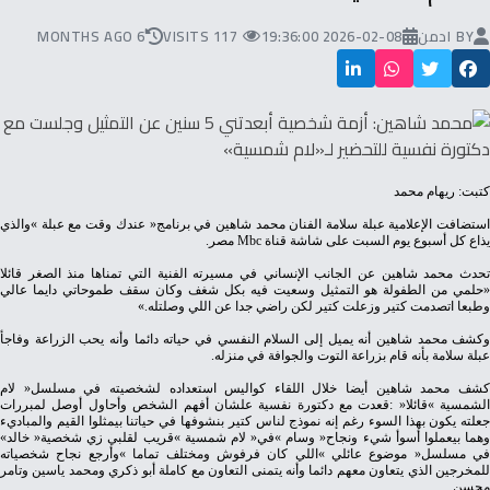
BY
ادمن
2026-02-08 19:36:00
117 VISITS
6 MONTHS AGO
كتبت: ريهام محمد
‬يذاع‭ ‬كل‭ ‬أسبوع‭ ‬يوم‭ ‬السبت‭ ‬على‭ ‬شاشة‭ ‬قناة‭ ‬mbc‭ ‬مصر‭.‬
‬وطبعا‭ ‬اتصدمت‭ ‬كتير‭ ‬وزعلت‭ ‬كتير‭ ‬لكن‭ ‬راضي‭ ‬جدا‭ ‬عن‭ ‬اللي‭ ‬وصلتله‮»‬‭.‬
‬عبلة‭ ‬سلامة‭ ‬بأنه‭ ‬قام‭ ‬بزراعة‭ ‬التوت‭ ‬والجوافة‭ ‬في‭ ‬منزله‭.‬
‬وهما‭ ‬بيعملوا‭ ‬أسوأ‭ ‬شيء‭ ‬ونجاح‭ ‬‮«‬وسام‮»‬‭ ‬في‭ ‬‮«‬لام‭ ‬شمسية‮»‬‭ ‬قريب‭ ‬لقلبي‭ ‬زي‭ ‬شخصية‭ ‬‮«‬خالد‮»‬‭
‬محسن‭.‬