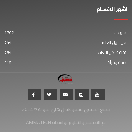
اشهر الاقسام
منوعات
1702
فن حول العالم
744
ثقافة بكل اللغات
734
صحة ومرأة
415
جميع الحقوق محفوظة ل هاي ميوزك © 2024
AMMATECH تم التصميم والتطوير بواسطة