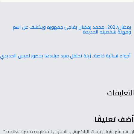
‬ومهنة‭ ‬شخصيته‭ ‬الجديدة
أجواء‭ ‬نسائية‭ ‬خاصة.. ‬زينة‭ ‬تحتفل‭ ‬بعيد‭ ‬ميلادها‭ ‬بحضور‭ ‬لميس‭ ‬الحديدي
التعليقات
أضف تعليقًا
لن يتم نشر عنوان بريدك الإلكتروني. الحقول المطلوبة مميزة بعلامة *