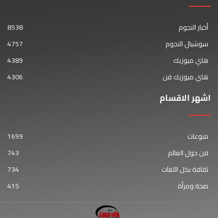
أخبار النجوم
8538
سوشيال النجوم
4757
هاي ميوزيك
4389
هاي ميوزيك فن
4306
اشهر الاقسام
منوعات
1699
فن حول العالم
743
ثقافة بكل اللغات
734
صحة ومرأة
415