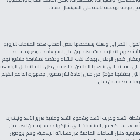
فى موجة ترويجية لافتة على السوشيال ميديا.
تحول الأمر إلى وسيلة يستخدمها بعض أصحاب هذه المنتجات للترويج
لأنشطتهم التجارية، حيث يعتمدون على اسم «أسد» وصورة محمد
رمضان ضمن الإعلان، بهدف لفت الانتباه ودفعه لمشاركة منشوراتهم
على صفحته التى يتابعها الملايين، خاصة فى ظل حالة التفاعل الواسعة
التى يحققها مؤخرًا من خلال إعادة نشر محتوى جمهوره الداعم للفيلم
وما يحيط به من جدل.
شطة الأسد وكريب الأسد وشموع الأسد وملاية سرير الأسد وتيشيرت
أسد»، عدد كبير من المنشوات التى شاركها محمد رمضان لعدد من
متابعيه خلال الساعات الماضية عبر حساباته الرسمية، وهم يروجون