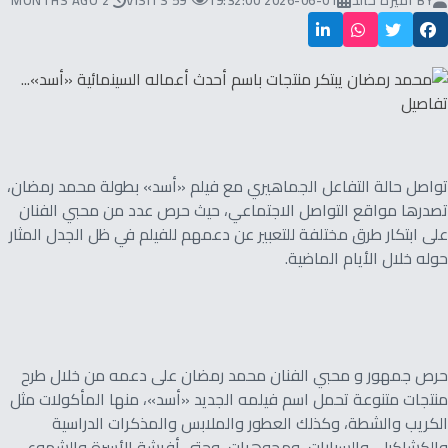
BY
أميرة خالد
2026-06-01 19:32:00
59 VISITS
2 MONTHS AGO
تواصل حالة التفاعل الجماهيري مع فيلم «أسد» بطولة محمد رمضان،
تصدرها مواقع التواصل الاجتماعي، حيث حرص عدد من محبي الفنان
على ابتكار طرق مختلفة للتعبير عن دعمهم للفيلم في ظل الجدل المثار
حوله خلال الأيام الماضية.
حرص جمهور و محبي الفنان محمد رمضان على دعمه من خلال طرح
منتجات متنوعة تحمل اسم فيلمه الجديد «أسد»، منها المأكولات مثل
الكريب والشطة، وكذلك العطور والملابس والمذكرات الدراسية
والكشاكيل، والسيارات، ومجوهرات، وحتى أفرشة الأسرة والشموع،