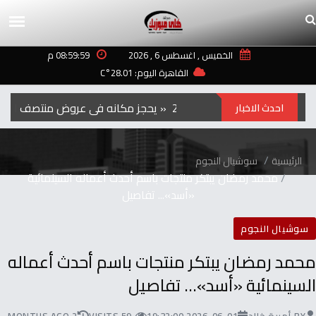
الخميس , اغسطس 6 , 2026
08:59:59 م
القاهرة اليوم: 28.01°C
الفيلم‭ ‬الكوري‭ ‬‮»‬Hope‮«‬‭ ‬يحجز‭ ‬مكانه‭ ‬في‭ ‬عروض‭ ‬منتصف‭ ‬الليل‭ ‬بمهرجان‭ ‬تورنتو ‭ ‬2026
احدث الاخبار
الرئيسية
سوشيال النجوم
محمد رمضان يبتكر منتجات باسم أحدث أعماله السينمائية
«أسد»... تفاصيل
سوشيال النجوم
محمد رمضان يبتكر منتجات باسم أحدث أعماله
السينمائية «أسد»... تفاصيل