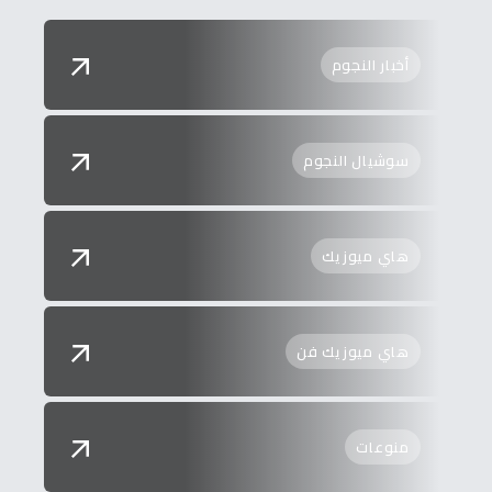
أخبار النجوم
سوشيال النجوم
هاي ميوزيك
هاي ميوزيك فن
منوعات