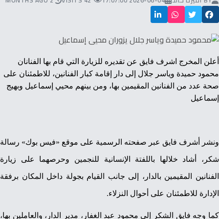
BY
أميرة خالد
2026-06-04 17:07:00
42 VISITS
2 MONTHS AGO
أعلن المخرج اشرف فايق
عن تقديره للزيارة التي قام بها الفنانان
محمود حميدة وياسر جلال
إلى دار إقامة كبار الفنانين، للاطمئنان على
صحة عدد من الفنانين المقيمين بها، ومن بينهم محيي إسماعيل وبهيج
إسماعيل
ونشر أشرف فايق عبر صفحته الرسمية على موقع «فيس بوك» رسالة
شكر، أشاد خلالها باللفتة الإنسانية للنجمين وحرصهما على زيارة
الفنانين المقيمين بالدار، إلى جانب القيام بجولة داخل المكان برفقة
الإدارة للاطمئنان على أحوال النزلاء.
كما وجه فايق الشكر إلى محمود عبد الغفار، مدير الدار، والعاملين بها،