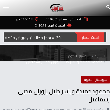
الجمعة , اغسطس 7 , 2026
07:55:18 ص
القاهرة اليوم: 30.79°C
الفيلم‭ ‬الكوري‭ ‬‮»‬Hope‮«‬‭ ‬يحجز‭ ‬مكانه‭ ‬في‭ ‬عروض‭ ‬منتصف‭ ‬الليل‭ ‬بمهرجان‭ ‬تورنتو ‭ ‬2026
احدث الاخبار
الرئيسية
سوشيال النجوم
محمود حميدة وياسر جلال يزوران محيى إسماعيل
سوشيال النجوم
محمود حميدة وياسر جلال يزوران محيى
إسماعيل