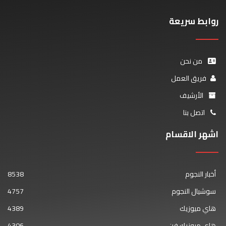
روابط سريعة
من نحن
فريق العمل
الأرشيف
اتصل بنا
اشهر الاقسام
أخبار النجوم
8538
سوشيال النجوم
4757
هاي ميوزيك
4389
هاي ميوزيك فن
4306