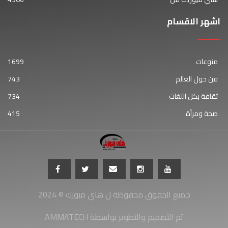
اشهر الاقسام
منوعات
1699
فن حول العالم
743
ثقافة بكل اللغات
734
صحة ومرأة
415
جميع الحقوق محفوظة ل هاي ميوزك © 2024
AMMATECH تم التصميم والتطوير بواسطة