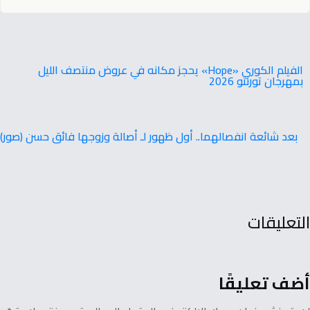
‬بمهرجان‭ ‬تورنتو ‭ ‬2026
بعد شائعة انفصالهما.. أول ظهور لـ أصالة وزوجها فائق حسن (صور)
التعليقات
أضف تعليقًا