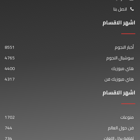
اتصل بنا
اشهر الاقسام
أخبار النجوم
8551
سوشيال النجوم
4765
هاي ميوزيك
4400
هاي ميوزيك فن
4317
اشهر الاقسام
منوعات
1702
فن حول العالم
744
ثقافة بكل اللغات
734