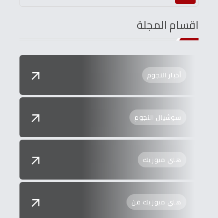
اقسام المجلة
أخبار النجوم
سوشيال النجوم
هاي ميوزيك
هاي ميوزيك فن