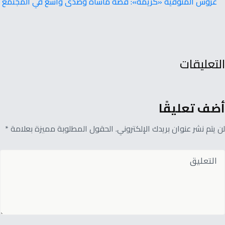
عروس‭ ‬المنوفية ‭ ‬‮«كريمة‮»: ‬قصة‭ ‬مأساة‭ ‬وصدى‭ ‬واسع‭ ‬في‭ ‬المجتمع
التعليقات
أضف تعليقًا
لن يتم نشر عنوان بريدك الإلكتروني. الحقول المطلوبة مميزة بعلامة *