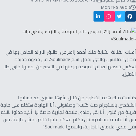
BY
مريم يعقوب
2026-01-31 14:00:00
142 VISITS
6 MONTHS AGO
أعلنت الفنانة الشابة ملك أحمد زاهر عن إطلاق البراند الخاص بها في
مجال الملابس، والذي يحمل اسم Soulmade، في خطوة جديدة
تعكس شغفها بعالم الموضة ورغبتها في التعبير عن نفسها خارج إطار
التمثيل.
كشفت ملك هذه الخطوة من خلال نشرها ستوري عبر حسابها
الشخصي بانستجرام حيث كتبت:" وحشتوني، أنا انهاردة هتكلم على حاجة
قريبة من قلبي، أنا بقى عندي علامة تجارية خاصة بيا، أكيد خدتوا بالكم
بس أنا عاملة عبيطة ومش بتكلم معكم عليها خالص مش عارفة، بس
بقى عندي علامتي التجارية، واسمها Soulmade".