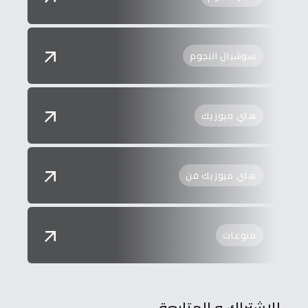
سوشيال النجوم
هاي ميوزيك
هاي ميوزيك فن
منوعات