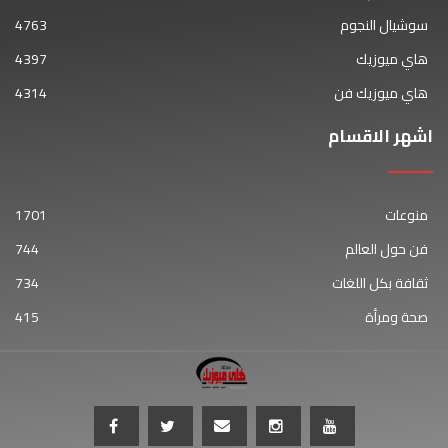
سوشيال النجوم
4763
هاي ميوزيك
4397
هاي ميوزيك فن
4314
اشهر الاقسام
منوعات
1701
فن حول العالم
744
ثقافة بكل اللغات
734
صحة ومرأة
415