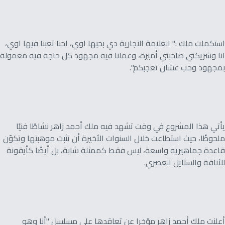
استكملت ملك :" العلامة التجارية دي بحبها اوي، احنا تعبنا فيها اوي،
انا وشريكتي صاحبتي أميرة، وعملنا فيه مجهود كل حاجة فيه معمولة
بمجهود وحب عشان تعجبكم".
يأتي هذا المشروع في وقت تشهد فيه ملك أحمد زاهر نشاطًا فنيًا
ملحوظًا، حيث استطاعت خلال السنوات الأخيرة أن تثبت موهبتها وتكوّن
قاعدة جماهيرية واسعة، ليس فقط كممثلة شابة، بل أيضًا كأيقونة
للأناقة والستايل العصري.
أعلنت ملك أحمد زاهر مؤخرا عن تعاقدها على مسلسل "أنا وهو