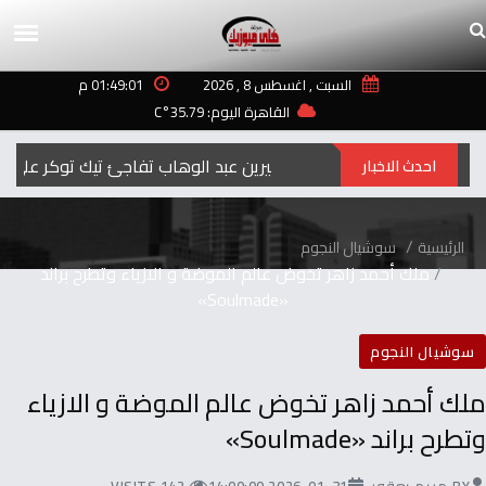
السبت , اغسطس 8 , 2026
01:49:01 م
القاهرة اليوم: 35.79°C
شيرين عبد الوهاب تفاجئ تيك توكر على مسرح حفل العلمين: «طلعوه أنا بحب التيك توك عشانك»
احدث الاخبار
الرئيسية
سوشيال النجوم
ملك أحمد زاهر تخوض عالم الموضة و الازياء وتطرح براند
«Soulmade»
سوشيال النجوم
ملك أحمد زاهر تخوض عالم الموضة و الازياء
وتطرح براند «Soulmade»