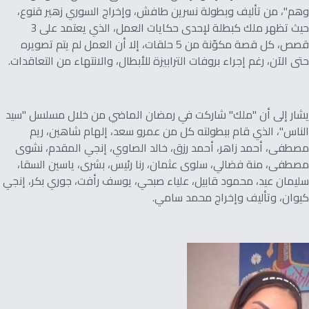
وهم"، من تأليف وبطولة نسرين طافش، وإخراج السوري زهير قنوع،
حيث تظهر ملك كبطلة لإحدى حكايات العمل، الذي يعتمد على 3
قصص، كل قصة مكوّنة من 5 حلقات، إلا أن العمل لم يتم تصويره
حتى الآن، رغم إجراء بروفات الترابيزة للأبطال، والانتهاء من التعاقدات.
يشار إلى أن "ملك" شاركت في رمضان الماضي من خلال مسلسل "سيد
الناس"، الذي قام ببطولته كل من عمرو سعد، إلهام شاهين، ريم
مصطفى، أحمد زاهر، أحمد رزق، خالد الصاوي، إنجي المقدم، نشوى
مصطفى، منة فضالي، سلوى عثمان، رنا رئيس، بشرى، ياسين السقا،
سليمان عيد، محمود قابيل، علياء صبحي، يوسف رأفت، جوري بكر، إنجي
كيوان، وتأليف وإخراج محمد سامي.