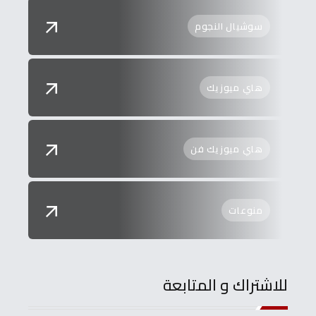
سوشيال النجوم
هاي ميوزيك
هاي ميوزيك فن
منوعات
للاشتراك و المتابعة