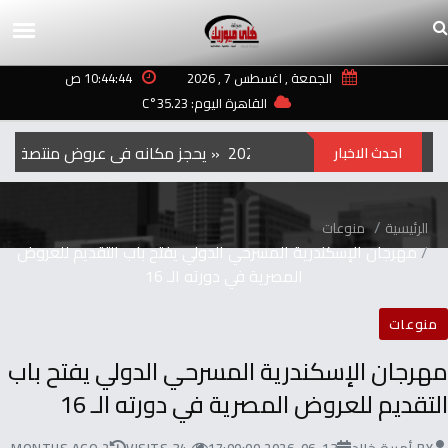
الجمعة , اغسطس 7 , 2026
10:44:44 ص
القاهرة اليوم: 35.23°C
الفيلم‭ ‬الكوري‭ ‬‮»‬Hope‮«‬‭ ‬يحجز‭ ‬مكانه‭ ‬في‭ ‬عروض‭ ‬منتصف‭ ‬الليل‭ ‬بمهرجان‭ ‬تورنتو ‭ ‬2026
احدث الاخبار
الرئيسية
منوعات
مهرجان الإسكندرية المسرحي الدولي يفتح باب التقديم للعروض
المصرية في دورته الـ 16
منوعات
مهرجان الإسكندرية المسرحي الدولي يفتح باب
التقديم للعروض المصرية في دورته الـ 16