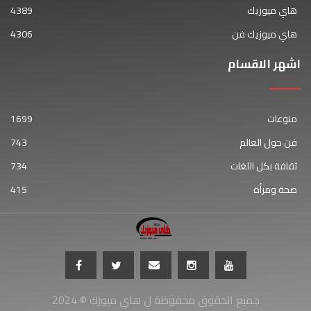
هاي ميوزيك
4389
هاي ميوزيك فن
4306
اشهر الاقسام
منوعات
1699
فن حول العالم
743
ثقافة بكل اللغات
734
صحة ومرأة
415
جميع الحقوق محفوظة ل هاي ميوزك © 2024