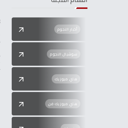
أخبار النجوم
ه
و
سوشيال النجوم
و
س
د
هاي ميوزيك
هاي ميوزيك فن