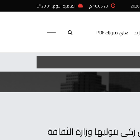
10:05:29 م
القاهرة اليوم: 28.01°C
زيد
هاي ميوزك PDF
كى بتوليها وزارة الثقافة