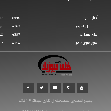
أخبار النجوم
8540
من
سوشيال النجوم
4762
فن 
هاي ميوزيك
4397
ثقا
هاي ميوزيك فن
4314
صح
جميع الحقوق محفوظة ل هاي ميوزك © 2024