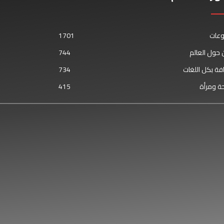
وعات
1701
حول العالم
744
فة بكل اللغات
734
ة ومرأة
415