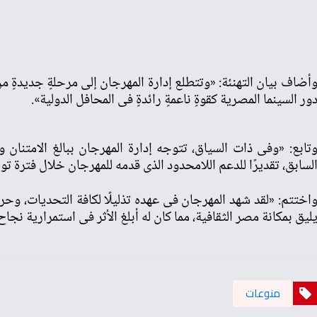
أضاف بيان التهنئة: «وتتطلع إدارة المهرجان إلى مرحلةٍ جديدةٍ من
ور السينما المصرية كقوةٍ ناعمةٍ رائدةٍ فى المحافل الدولية».
تابع: «وفى ذات السياق، تتوجه إدارة المهرجان ببالغ الامتنان و
لسابق، تقديرًا للدعم اللامحدود الذى قدمه للمهرجان خلال فترة تول
اختتم: «لقد شهد المهرجان فى عهده تذليلًا لكافة التحديات، وحر
ليق بمكانة مصر الثقافية، مما كان له أبلغ الأثر فى استمرارية نجا
منوعات