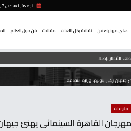
الجمعة , اغسطس 7 , 2026
هاي ميوزيك فن
ثقافة بكل اللغات
مقالات
فن حول العالم
الم
ف الأنظار بإطلالة صيفية مبهجة من إجازتها الصيفية في أوروبا.. صور
جيهان زكى بتوليها وزارة الثقافة
منوعات
هرجان القاهرة السينمائى يهنئ جيهان ز