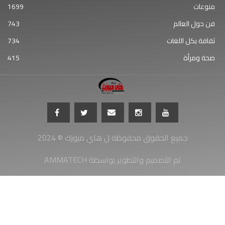
منوعات
1699
فن حول العالم
743
ثقافة بكل اللغات
734
صحة ومرأة
415
جميع الحقوق محفوظة ل هاي ميوزك © 2024
AMMATECH تم التصميم والتطوير بواسطة