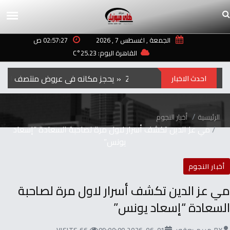
الجمعة , اغسطس 7 , 2026
02:57:27 ص
القاهرة اليوم: 25.23°C
الفيلم‭ ‬الكوري‭ ‬‮»‬Hope‮«‬‭ ‬يحجز‭ ‬مكانه‭ ‬في‭ ‬عروض‭ ‬منتصف‭ ‬الليل‭ ‬بمهرجان‭ ‬تورنتو ‭ ‬2026
احدث الاخبار
الرئيسية
أخبار النجوم
مي عز الدين تكشف أسرار لاول مرة لصاحبة السعادة “إسعاد
يونس”
أخبار النجوم
مي عز الدين تكشف أسرار لاول مرة لصاحبة
السعادة “إسعاد يونس”