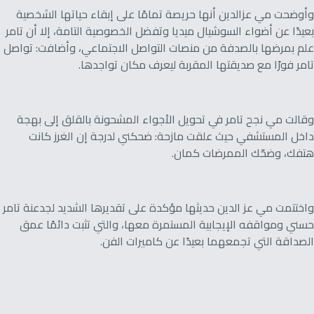
وأوضحت مي عزالدين أنها حريصة تمامًا على إبقاء حياتها الشخصية
بعيدًا عن أضواء السوشيال ميديا وتفضل الخصوصية التامة، إلا أن تامر
علم بمرضها بالصدفة من منصات التواصل الاجتماعي، وأضافت: تواصل
تامر فورًا مع صديقتها المقربة ليعرف مكان تواجدها.
وقالت مي نجح تامر في تحويل الأجواء المشحونة بالقلق إلى بهجة
داخل المستشفي حيث علقت مازحة: ضحكني لدرجة إن الغرز كانت
هتفك، وضحّك الممرضات كمان.
واختتمت مي عز الدين حديثها مؤكدة على تقديرها الشديد لجدعنة تامر
حسني ومواقفه الإيجابية المستمرة معها، والتي تثبت دائمًا عمق
الصداقة التي تجمعهما بعيدًا عن كاميرات الفن.