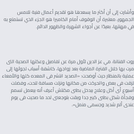
وأشارت إلى أن أكثر ما يسعدها هو تقديم أعمال فنية تلامس
الجمهور، معتبرة أن الوقوف أمام الكاميرا هو الجزء الذي تستمتع به
في مهنتها، بعيدًا عن أجواء الشهرة والظهور الدائم.
روت الفنانة. مي عز الدين لأول مرة عن تفاصيل وعكتها الصحية التى
مرت بها خلال الفترة الماضية بعد زواجها، كاشفة أسباب لجوئها إلى
عملية بالمنظار حيث أوضحت: «الصديد انتشر فى المعده كلها والأمعاء
لزقت فى بعض واتحركت من مكانها ونزلت مسافة لتحت، وفضلت
أسبوع أى أكل وعلاج بيدخل بطنى مكنتش أعرف أنه بيعمل تسمم
وفجأة شكل بطنى كبير جدا وبقت بتوجعنى لحد ما صحيت فى يوم
عندى ألم شديد وجسمى منمل».