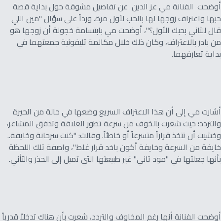
أوضحت الفنانة مي عز الدين عن تفاصيل مشوقة حول بداية قصة
حبها واعتراف زوجها لها بالحب لأول مرة. ورداً على سؤال "مين اللي
قال للثاني بحبك الأول؟"، أوضحت مي بابتسامة خجولة أن زوجها هو
من بادر بالاعتراف، وكان ذلك خلال مكالمة تليفونية جمعتهما في
بداية تعارفهما.
أشارت مي إلى أن هذا الاعتراف السريع وضعها في حالة من الحيرة
والتردد؛ حيث شعرت بالخوف من سرعة تطور العلاقة وتدفق المشاعر،
وخشيت أن تتخذ قراراً متسرعاً أو خاطئاً. وقالت: "كنت سرحانة وخايفة..
خايفة من السرعة وخايفة أكون باخد قرار غلط"، واصفة تلك اللحظة
بأنها جعلتها في "مود تاني" غير طبيعتها التي تميل إلى الحذر والتأني.
أوضحت الفنانة أنها رغم المخاوف والتردد، شعرت بأن هناك تدخلاً قدرياً