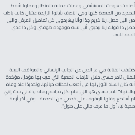
أضافت: «روجت المستشفى وعملت عملية بالمنظار وعملوا شفط
للصديد من المعدة كلها وفى النصف شالوا الزايدة عشان كانت باظت
من اللى حصل..ربنا كريم جدًا وأنا بيشرحولى كل تفاصيل المرض واللى
حصل دا قولت ربنا بيحبنى أنى لسه موجوده دلوقتى وكل دا عدى
الحمد لله».
كشفت الفنانة مي عز الدين عن الجانب الإنساني والمواقف النبيلة
للفنان تامر حسني خلال الأزمات الصعبة التي مرت بها مؤخرًا، مؤكدة
أنه كان السند الأول لها في أصعب لحظات حياتها، وتحديدًا عند وفاة
والدتها:" تامر حسني هو اللي قام بكل مراسم وفاة والدتي حيث إنني
لم أستطع وقتها الوقوف علي قدمي من الصدمة .. وفي آخر أزمة
صحية ليا، أول ما عرف جالي على طول".