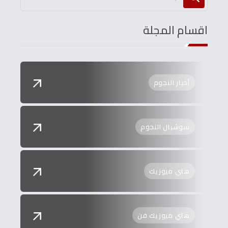
اقسام المجلة
أخبار النجوم
سوشيال النجوم
هاي ميوزيك
هاي ميوزيك فن