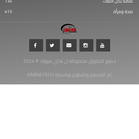
ثقافة بكل اللغات
734
صحة ومرأة
415
جميع الحقوق محفوظة ل هاي ميوزك © 2024
AMMATECH تم التصميم والتطوير بواسطة