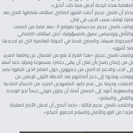
انطلاقة هذه الرحلة أجمل مما كنت أتخيل».
يذكر أن نانسي عجرم أعلنت الشهر الماضي استئناف نشاطها الفني بعد
فترة توقف بسبب الحرب في لبنان.
وكتبت نانسي عجرم عبر حسابها بموقع X: «بعد فترة من الصمت
والتأمل وبإحساس عميق بالمسؤولية، أعلن استئناف التزاماتي
المجدولة مسبقا، والمضي قدما في الجولة العالمية التي تم تحديدها
منذ أشهر».
وتابعت نانسي عجرم: «هذا القرار لا ينبع من انفصال عن واقعنا المرير،
بل من إيمان راسخ بأن لبنان أن يبقى حاضرا، مسموعا ومرئيا. كما أستند
إلى الحب والدعم الدائمين من جمهوري حول العالم الذين انتظروا بصبر
ووفاء، وبادروا إلى حجز أماكنهم منذ اللحظة الأولى للإعلان عن
الحفلات. وحرصا على عدم تكبيد المتعهدين المزيد من الخسائر المادية
والمعنوية أعود إلى المسرح أملة أن يكون صوتي جسراً نحو الوحدة
والتلاقي والسلام».
واختتمت نانسي عجرم قائلة : «كما أتمنى أن تحمل الأيام المقبلة
مزيدا من النور والأمان والسلام للجميع. أحبكم».