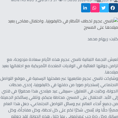
BY
ادمن
2026-05-18 17:56:00
57 VISITS
3 MONTHS AGO
كتبت: ريهام محمد
تعيش النجمة اللبنانية نانسي عجرم هذه الأيام سعادة مزدوجة، مع
تزامن جولتها الغنائية في الولايات المتحدة الأمريكية مع احتفالها بعيد
ميلادها.
وشاركت نانسي عجرم متابعيها عبر صفحتها الرسمية في موقع التواصل
الاجتماعي إنستجرام صورا من حفلها في كاليفورنيا، إحدى محطات
الجولة، وكتبت في التعليق: «سيبقى عيد ميلادي هذا محفورًا في قلبي
إلى الأبد. الاحتفال على المسرح، محاطة بحبكم، وتلقي رسائلكم الجميلة
من جميع أنحاء العالم عبر وسائل التواصل الاجتماعي، جعل هذا العام
مميزًا حقًا ولا يُنسى. شكرًا لكم على كل لحظة، وكل مفاجأة، وكل
رسالة، وكل ذرة حب غمرتموني بها خلال هذه الجولة. لقد جعلتم