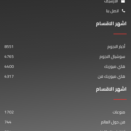
الأرشيف
اتصل بنا
اشهر الاقسام
أخبار النجوم
8551
سوشيال النجوم
4765
هاي ميوزيك
4400
هاي ميوزيك فن
4317
اشهر الاقسام
منوعات
1702
فن حول العالم
744