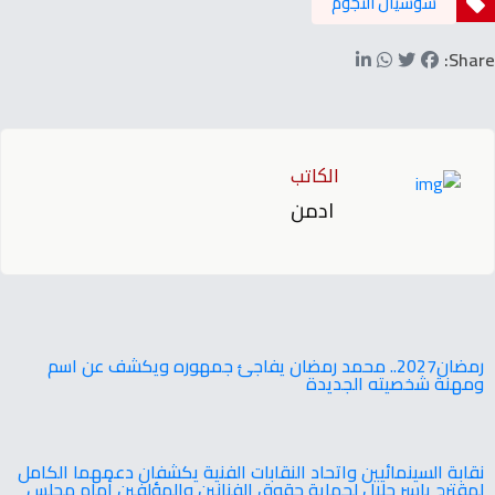
سوشيال النجوم
Share:
الكاتب
ادمن
‬ومهنة‭ ‬شخصيته‭ ‬الجديدة
نقابة السينمائيين واتحاد النقابات الفنية يكشفان دعمهما الكامل
لمقترح ياسر جلال لحماية حقوق الفنانين والمؤلفين أمام مجلس