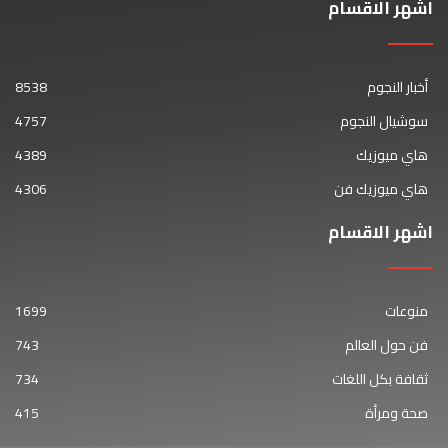
اشهر الاقسام
أخبار النجوم
8538
سوشيال النجوم
4757
هاي ميوزيك
4389
هاي ميوزيك فن
4306
اشهر الاقسام
منوعات
1699
فن حول العالم
743
ثقافة بكل اللغات
734
صحة ومرأة
415