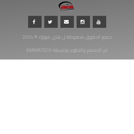
جميع الحقوق محفوظة ل هاي ميوزك © 2024
AMMATECH تم التصميم والتطوير بواسطة