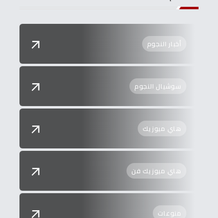
أخبار النجوم
سوشيال النجوم
هاي ميوزيك
هاي ميوزيك فن
منوعات