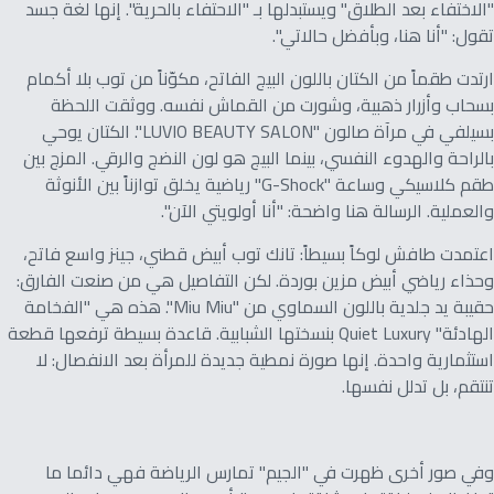
"الاختفاء بعد الطلاق" ويستبدلها بـ "الاحتفاء بالحرية". إنها لغة جسد
تقول: "أنا هنا، وبأفضل حالاتي".
ارتدت طقماً من الكتان باللون البيج الفاتح، مكوّناً من توب بلا أكمام
بسحاب وأزرار ذهبية، وشورت من القماش نفسه. ووثقت اللحظة
بسيلفي في مرآة صالون "LUVIO BEAUTY SALON". الكتان يوحي
بالراحة والهدوء النفسي، بينما البيج هو لون النضج والرقي. المزج بين
طقم كلاسيكي وساعة "G-Shock" رياضية يخلق توازناً بين الأنوثة
والعملية. الرسالة هنا واضحة: "أنا أولويتي الآن".
اعتمدت طافش لوكاً بسيطاً: تانك توب أبيض قطني، جينز واسع فاتح،
وحذاء رياضي أبيض مزين بوردة. لكن التفاصيل هي من صنعت الفارق:
حقيبة يد جلدية باللون السماوي من "Miu Miu". هذه هي "الفخامة
الهادئة" Quiet Luxury بنسختها الشبابية. قاعدة بسيطة ترفعها قطعة
استثمارية واحدة. إنها صورة نمطية جديدة للمرأة بعد الانفصال: لا
تنتقم، بل تدلل نفسها.
وفي صور أخرى ظهرت في "الجيم" تمارس الرياضة فهي دائما ما