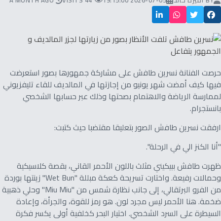
BY
أميرة خالد
2026-07-05 19:15:00
44 VISITS
A MONTH AGO
حرصت الفنانة نسرين طافش على مشاركة جمهورها بصور استعرضت
فيها كيف أمضت شهر يونيو من إجازتها في المالديف للقاء تليفزيوني
لممارسة الرياضة والاهتمام بصحتها وذلك عبر حسابها الشخصي
بانستجرام.
ارفقت نسرين طافش الصور بتعليقا مقتضبا حيث كتبت:
"أنا الكنز الي في الرحلة".
ظهرت طافش ببيكيني مثلث باللون الأحمر القاني، بقصة كلاسيكية
وحمالات رفيعة. واختارت تسريحة كعكة مبللة "Wet Bun" زينتها بوردة
من الفرو البرتقالي، إلى جانب نظارة شمس من "Miu Miu" وحلي ذهبية
ضخمة. هنا الأحمر ليس مجرد لون. هو رمز للقوة، والجرأة، وإعادة
السيطرة على السرد الشخصي. اختيار البحر كخلفية أولى يكسر فكرة