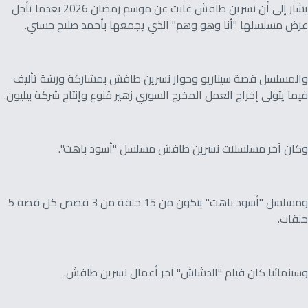
يشار إلى أن نسرين طافش غابت عن موسم رمضان 2026 بعدما تأجل
عرض مسلسلها "أنا وهو وهم" الذي يجمعها بأحمد صلاح حسني.
والمسلسل قصة سيناريو وحوار نسرين طافش بمشاركة ورشة تأليف
فيما يتولى إخراج العمل المخرج السوري زهير قنوع وإنتاج شركة بيليون.
وكان آخر مسلسلات نسرين طافش مسلسل "أسود باهت".
ومسلسل "أسود باهت" يتكون من 15 حلقة من 3 قصص كل قصة 5
حلقات.
وسينمائيا كان فيلم "الدشاش" آخر أعمال نسرين طافش.