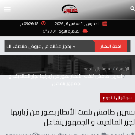
الخميس , اغسطس 6 , 2026
09:26:18 م
القاهرة اليوم: 28.01°C
الفيلم‭ ‬الكوري‭ ‬‮»‬Hope‮«‬‭ ‬يحجز‭ ‬مكانه‭ ‬في‭ ‬عروض‭ ‬منتصف‭ ‬الليل‭ ‬بمهرجان‭ ‬تورنتو ‭ ‬2026
احدث الاخبار
الرئيسية
سوشيال النجوم
نسرين طافش تلفت الأنظار بصور من زيارتها لجزر المالديف و
الجمهور يتفاعل
سوشيال النجوم
نسرين طافش تلفت الأنظار بصور من زيارتها
لجزر المالديف و الجمهور يتفاعل