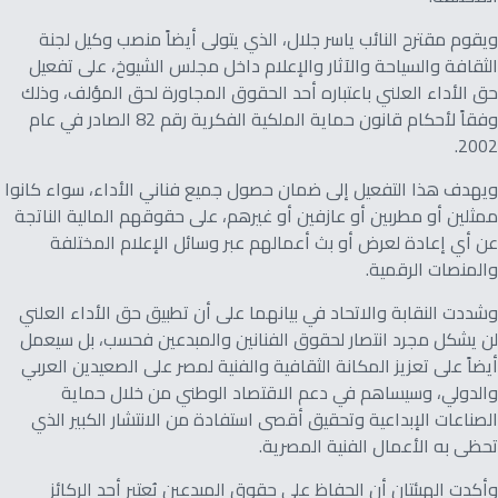
ويقوم مقترح النائب ياسر جلال، الذي يتولى أيضاً منصب وكيل لجنة
الثقافة والسياحة والآثار والإعلام داخل مجلس الشيوخ، على تفعيل
حق الأداء العلني باعتباره أحد الحقوق المجاورة لحق المؤلف، وذلك
وفقاً لأحكام قانون حماية الملكية الفكرية رقم 82 الصادر في عام
2002.
ويهدف هذا التفعيل إلى ضمان حصول جميع فناني الأداء، سواء كانوا
ممثلين أو مطربين أو عازفين أو غيرهم، على حقوقهم المالية الناتجة
عن أي إعادة لعرض أو بث أعمالهم عبر وسائل الإعلام المختلفة
والمنصات الرقمية.
وشددت النقابة والاتحاد في بيانهما على أن تطبيق حق الأداء العلني
لن يشكل مجرد انتصار لحقوق الفنانين والمبدعين فحسب، بل سيعمل
أيضاً على تعزيز المكانة الثقافية والفنية لمصر على الصعيدين العربي
والدولي، وسيساهم في دعم الاقتصاد الوطني من خلال حماية
الصناعات الإبداعية وتحقيق أقصى استفادة من الانتشار الكبير الذي
تحظى به الأعمال الفنية المصرية.
وأكدت الهيئتان أن الحفاظ على حقوق المبدعين يُعتبر أحد الركائز