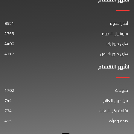
أخبار النجوم
8551
سوشيال النجوم
4765
هاي ميوزيك
4400
هاي ميوزيك فن
4317
اشهر الاقسام
منوعات
1702
فن حول العالم
744
ثقافة بكل اللغات
734
صحة ومرأة
415