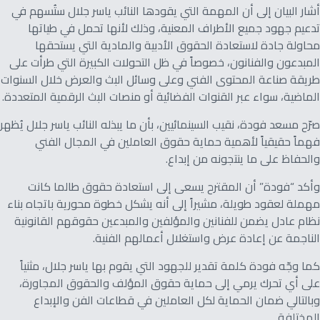
أشار البيان إلى أن المهمة التي يقودها النائب ياسر جلال ستُسهم في
تدعيم جهود جميع الأطراف المعنية، وذلك لأنها تحمل في طياتها
محاولة جادة لاستعادة الحقوق الأدبية والمادية التي يستحقها
المبدعون والفنانون، خصوصاً في ظل التحولات الكبيرة التي طرأت على
طريقة صناعة المحتوى الفني وعلى وسائل البث والعرض خلال السنوات
الماضية، سواء عبر القنوات الفضائية أو منصات البث الرقمية المتعددة.
صرّح مسعد فودة، نقيب السينمائيين، بأن ما يبذله النائب ياسر جلال يُظهر
فهماً حقيقياً لأهمية حماية حقوق العاملين في المجال الفني
والحفاظ على ما ينتجونه من إبداع.
وأكد “فودة” أن المقترح يسعى إلى استعادة حقوق طالما كانت
مهملة لعقود طويلة، مشيراً إلى أنه يشكل خطوة محورية باتجاه بناء
نظام عادل يضمن للفنانين والمؤلفين والمبدعين حقوقهم القانونية
الناجمة عن إعادة عرض واستغلال أعمالهم الفنية.
كما وجّه فودة كلمة تقدير للجهود التي يقوم بها ياسر جلال، مثنياً
على أي تحرك يرمي إلى حماية حقوق المؤلف والحقوق المجاورة،
وبالتالي ضمان الحماية لكل العاملين في قطاعات الفن والإبداع
المختلفة.