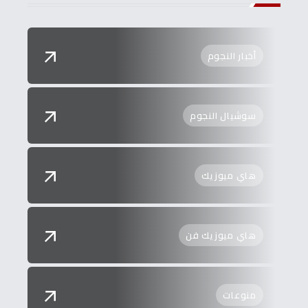
أخبار النجوم
سوشيال النجوم
هاي ميوزيك
هاي ميوزيك فن
منوعات