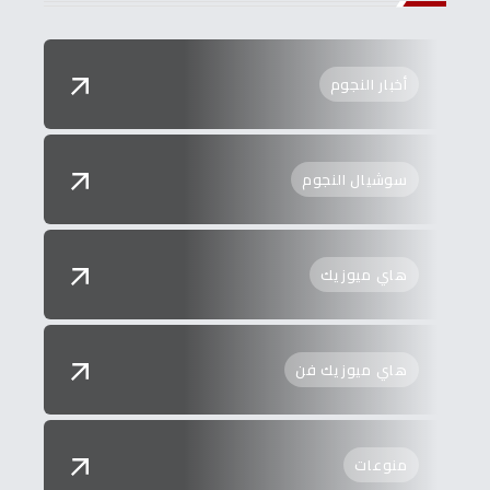
أخبار النجوم
سوشيال النجوم
هاي ميوزيك
هاي ميوزيك فن
منوعات