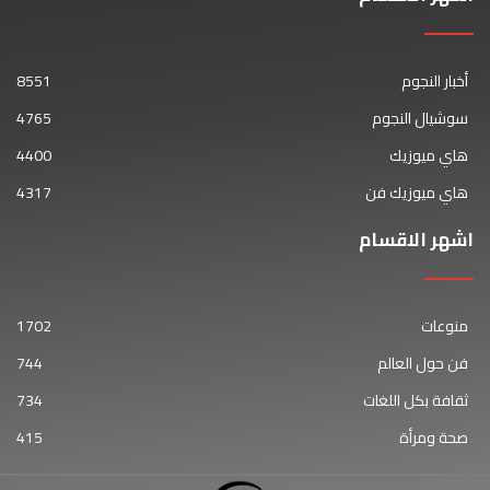
أخبار النجوم
8551
سوشيال النجوم
4765
هاي ميوزيك
4400
هاي ميوزيك فن
4317
اشهر الاقسام
منوعات
1702
فن حول العالم
744
ثقافة بكل اللغات
734
صحة ومرأة
415