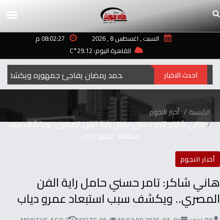
السبت , اغسطس 8 , 2026
08:02:27 م
القاهرة اليوم: 29.12°C
رمضان‭ ‬..2027محمد‭ ‬رمضان‭ ‬يفاجئ‭ ‬جمهوره‭ ‬ويكشف‭ ‬عن‭ ‬اسم‭ ‬ومهنة‭ ‬شخصيته‭ ‬الجديدة
احدث الاخبار
الرئيسية
أخبار النجوم
‬استبعاد‭ ‬عمرو‭ ‬دياب
أخبار النجوم
‬المصري.. ويكشف‭ ‬سبب‭ ‬استبعاد‭ ‬عمرو‭ ‬دياب