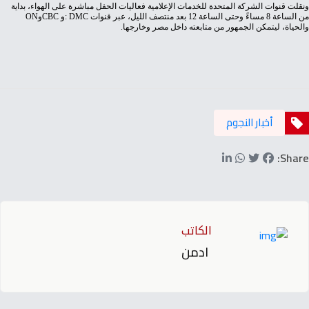
‬من‭ ‬الساعة‭ ‬8‭ ‬مساءً‭ ‬وحتى‭ ‬الساعة‭ ‬12‭ ‬بعد‭ ‬منتصف‭ ‬الليل،‭ ‬عبر‭ ‬قنوات‭: ‬DMC‭ ‬وCBC‭ ‬وON‭
‬والحياة،‭ ‬ليتمكن‭ ‬الجمهور‭ ‬من‭ ‬متابعته‭ ‬داخل‭ ‬مصر‭ ‬وخارجها‭.‬
أخبار النجوم
Share:
الكاتب
ادمن