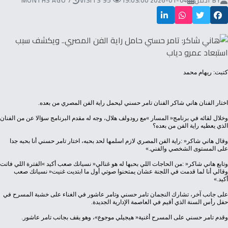
BY
ادمن
2026-01-04 19:03:00
95 VISITS
7 MONTHS AGO
كتبت: ريهام محمد
اختار‭ ‬الفنان‭ ‬هاني‭ ‬شاكر‭ ‬الفنان‭ ‬تامر‭ ‬حسني‭ ‬ليحمل‭ ‬راية‭ ‬الفن‭ ‬المصري‭ ‬من‭ ‬بعده‭.‬
‬الذي‭ ‬يعطيه‭ ‬راية‭ ‬الفن‭ ‬من‭ ‬بعده؟
‬على‭ ‬المستوى‭ ‬الشخصي‭ ‬والفني‮»‬‭.‬
‬أكيد‮»‬‭.‬
‬حفل‭ ‬رأس‭ ‬السنة‭ ‬الذي‭ ‬أقيم‭ ‬في‭ ‬العاصمة‭ ‬الإدارية‭ ‬الجديدة‭.‬
وقدم‭ ‬تامر‭ ‬حسني‭ ‬على‭ ‬المسرح‭ ‬أغنية‭ ‬‮«‬هيجيلي‭ ‬موجوع‮»‬،‭ ‬وهو‭ ‬يقف‭ ‬بجانب‭ ‬تامر‭ ‬عاشور‭.‬