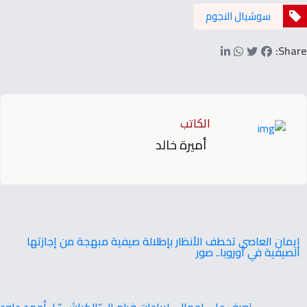
سوشيال النجوم
Share:
الكاتب
أميرة خالد
إيمان العاصي تخطف الأنظار بإطلالة صيفية مبهجة من إجازتها
الصيفية في أوروبا.. صور
تعرف على إجمالي إيرادات فيلم الـ “الكراش “ لـ أحمد داود