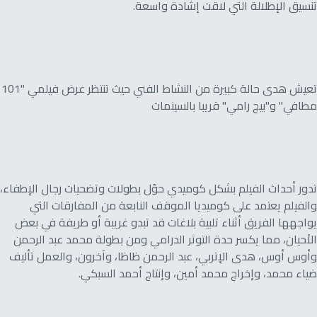
تنسيق الإطلالة التي لاقت إشادة واسعة.
تعيش هدى حالة كبيرة من النشاط الفني حيث تنتظر عرض فيلمي "101
مطافي" و"بيج رامي" قريبا بالسينمات
تدور أحداث الفيلم بشكل كوميدي حوّل بطولات وتضحيات رجال الإطفاء،
والفيلم يعتمد على كوميديا الموقف النابعة من المفارقات التي
يواجهها الفريق أثناء تلبية بلاغات قد تبدو غريبة أو طريفة في بعض
الأحيان، مما يكسر حدة التوتر الدرامي ومن بطولة محمد عبد الرحمن
وأوس أوس، هدى الإتربي، عبد الرحمن ظاظا، وآخرون، والعمل تأليف
ضياء محمد، وإخراج محمد أمين، وإنتاج أحمد السبكي.