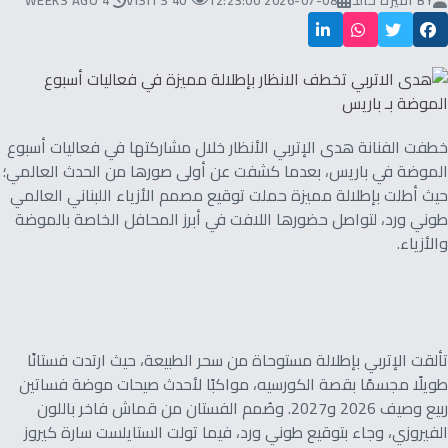
BY
أميرة خالد
2026-07-08 12:23:00
40 VISITS
4 WEEKS AGO
خطفت الفنانة هدى الإتربي الأنظار خلال مشاركتها في فعاليات أسبوع
الموضة في باريس، بعدما كشفت عن أولى صورها من الحدث العالمي؛
حيث أطلت بإطلالة مميزة حملت توقيع مصمم الأزياء اللبناني العالمي
طوني ورد، لتواصل حضورها اللافت في أبرز المحافل الخاصة بالموضة
والأزياء.
تألقت الإتربي بإطلالة مستوحاة من سحر الطبيعة، حيث ارتدت فستانًا
طويلًا مجسمًا بقصة الكورسيه، مواكبًا لأحدث صيحات موضة فساتين
ربيع وصيف 2026 و2027. وصُمم الفستان من قماش فاخر باللون
الفيروزي، وجاء بتوقيع طوني ورد، فيما تولت الستايلست سارة كيروز