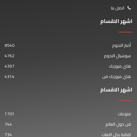
اتصل بنا
اشهر الاقسام
أخبار النجوم
8540
سوشيال النجوم
4762
هاي ميوزيك
4397
هاي ميوزيك فن
4314
اشهر الاقسام
منوعات
1701
فن حول العالم
744
ثقافة بكل اللغات
734