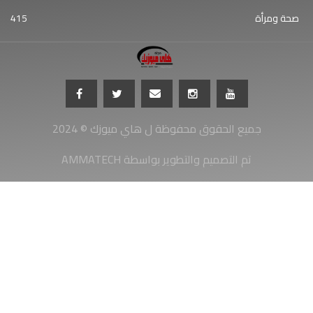
صحة ومرأة
415
جميع الحقوق محفوظة ل هاي ميوزك © 2024
AMMATECH تم التصميم والتطوير بواسطة