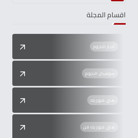
اقسام المجلة
أخبار النجوم
سوشيال النجوم
هاي ميوزيك
هاي ميوزيك فن