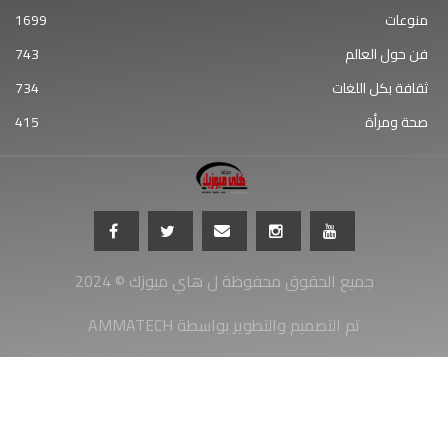
منوعات
1699
فن حول العالم
743
ثقافة بكل اللغات
734
صحة ومرأة
415
جميع الحقوق محفوظة ل هاي ميوزك © 2024
AMMATECH تم التصميم والتطوير بواسطة