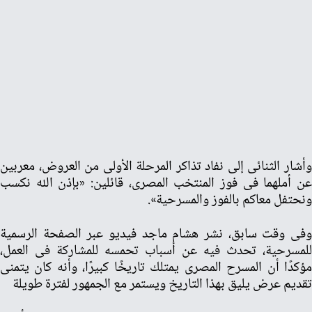
وأشار الثنائى إلى نفاد تذاكر المرحلة الأولى من العروض، معربين
عن أملهما فى فوز المنتخب المصرى، قائلين: «بإذن الله نكسب
ونحتفل معاكم بالفوز والمسرحية».
وفى وقت سابق، نشر هشام ماجد فيديو عبر الصفحة الرسمية
للمسرحية، تحدث فيه عن أسباب تحمسه للمشاركة فى العمل،
مؤكدًا أن المسرح المصرى يمتلك تاريخًا كبيرًا، وأنه كان يتمنى
تقديم عرض يليق بهذا التاريخ ويستمر مع الجمهور لفترة طويلة