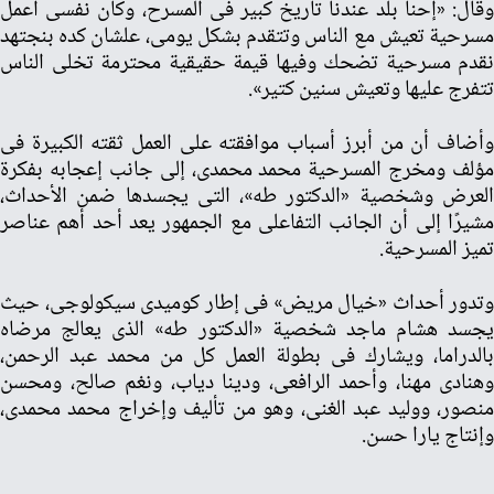
وقال: «إحنا بلد عندنا تاريخ كبير فى المسرح، وكان نفسى أعمل
مسرحية تعيش مع الناس وتتقدم بشكل يومى، علشان كده بنجتهد
نقدم مسرحية تضحك وفيها قيمة حقيقية محترمة تخلى الناس
تتفرج عليها وتعيش سنين كتير».
وأضاف أن من أبرز أسباب موافقته على العمل ثقته الكبيرة فى
مؤلف ومخرج المسرحية محمد محمدى، إلى جانب إعجابه بفكرة
العرض وشخصية «الدكتور طه»، التى يجسدها ضمن الأحداث،
مشيرًا إلى أن الجانب التفاعلى مع الجمهور يعد أحد أهم عناصر
تميز المسرحية.
وتدور أحداث «خيال مريض» فى إطار كوميدى سيكولوجى، حيث
يجسد هشام ماجد شخصية «الدكتور طه» الذى يعالج مرضاه
بالدراما، ويشارك فى بطولة العمل كل من محمد عبد الرحمن،
وهنادى مهنا، وأحمد الرافعى، ودينا دياب، ونغم صالح، ومحسن
منصور، ووليد عبد الغنى، وهو من تأليف وإخراج محمد محمدى،
وإنتاج يارا حسن.