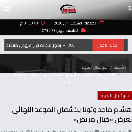
الجمعة , اغسطس 7 , 2026
01:30:48 م
القاهرة اليوم: 35.79°C
الفيلم‭ ‬الكوري‭ ‬‮»‬Hope‮«‬‭ ‬يحجز‭ ‬مكانه‭ ‬في‭ ‬عروض‭ ‬منتصف‭ ‬الليل‭ ‬بمهرجان‭ ‬تورنتو ‭ ‬2026
احدث الاخبار
الرئيسية
سوشيال النجوم
هشام ماجد وتوتا يكشفان الموعد النهائى لعرض «خيال
مريض»
سوشيال النجوم
هشام ماجد وتوتا يكشفان الموعد النهائى
لعرض «خيال مريض»