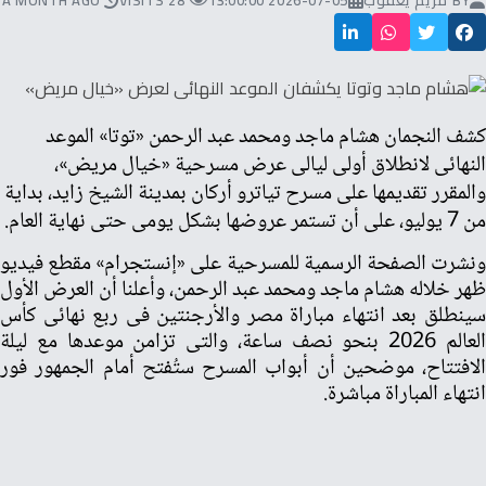
BY
مريم يعقوب
2026-07-05 13:00:00
28 VISITS
A MONTH AGO
كشف النجمان هشام ماجد ومحمد عبد الرحمن «توتا» الموعد
النهائى لانطلاق أولى ليالى عرض مسرحية «خيال مريض»،
والمقرر تقديمها على مسرح تياترو أركان بمدينة الشيخ زايد، بداية
من 7 يوليو، على أن تستمر عروضها بشكل يومى حتى نهاية العام.
ونشرت الصفحة الرسمية للمسرحية على «إنستجرام» مقطع فيديو
ظهر خلاله هشام ماجد ومحمد عبد الرحمن، وأعلنا أن العرض الأول
سينطلق بعد انتهاء مباراة مصر والأرجنتين فى ربع نهائى كأس
العالم 2026 بنحو نصف ساعة، والتى تزامن موعدها مع ليلة
الافتتاح، موضحين أن أبواب المسرح ستُفتح أمام الجمهور فور
انتهاء المباراة مباشرة.