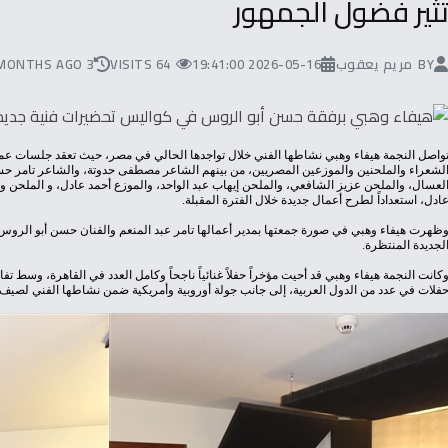
‬تثير‭ ‬فضول‭ الجمهور
BY
مريم يعقوب
2026-05-16 19:41:00
64 VISITS
3 MONTHS AGO
‬عادل،‭ ‬استعداداً‭ ‬لطرح‭ ‬أعمال‭ ‬جديدة‭ ‬خلال‭ ‬الفترة‭ ‬المقبلة.
‬الجديدة‭ ‬المنتظرة‭.
‬حفلات‭ ‬في‭ ‬عدد‭ ‬من‭ ‬الدول‭ ‬العربية،‭ ‬إلى‭ ‬جانب‭ ‬جولة‭ ‬أوروبية‭ ‬وأمريكية‭ ‬ضمن‭ ‬نشاطها‭ ‬الفني‭ ‬لصيف‭ 2026.