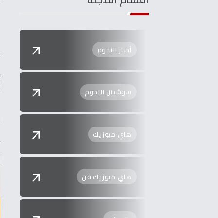
‬
أخبار النجوم
سوشيال النجوم
‭‬
‬
هاي ميوزيك
‬‭‬
هاي ميوزيك فن