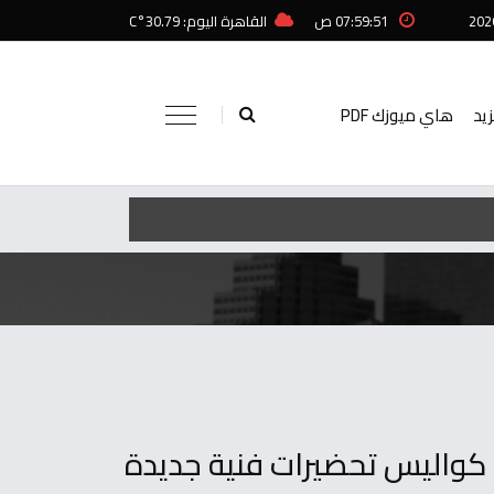
07:59:51 ص
القاهرة اليوم: 30.79°C
زيد
هاي ميوزك PDF