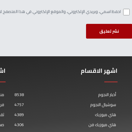
احفظ اسمي، وبريدي الإلكتروني، والموقع الإلكتروني في هذا المتصفح لاس
نشر تعليق
اشهر الاقسام
اش
أخبار النجوم
8538
من
سوشيال النجوم
4757
فن 
هاي ميوزيك
4389
ثقا
هاي ميوزيك فن
4306
صح