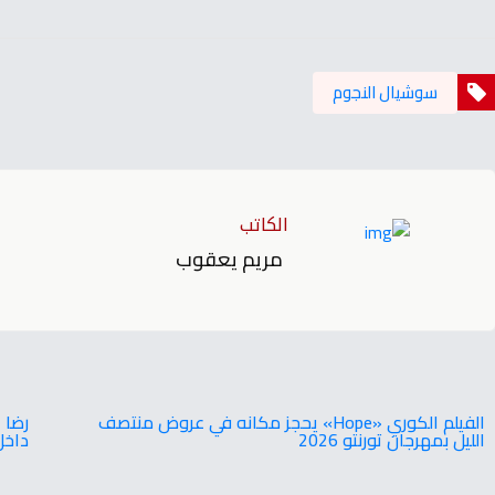
سوشيال النجوم
الكاتب
مريم يعقوب
‬الليل‭ ‬بمهرجان‭ ‬تورنتو ‭ ‬2026
‬داخل‭ ‬أحد‭ ‬الفنادق‭ ‬ا