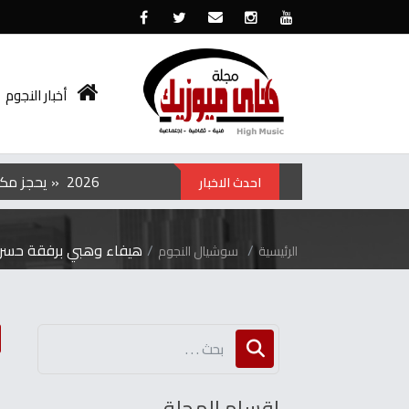
أخبار النجوم
الفيلم‭ ‬الكوري‭ ‬‮»‬Hope‮«‬‭ ‬يحجز‭ ‬مكانه‭ ‬في‭ ‬عروض‭ ‬منتصف‭ ‬الليل‭ ‬بمهرجان‭ ‬تورنتو ‭ ‬2026
احدث الاخبار
هيفاء‭ ‬وهبي‭ ‬برفقة‭ ‬حسن‭ ‬أبو‭ ‬الروس‭ ‬في‭ ‬كواليس‭ ‬تحضيرات‭ ‬فنية‭ ‬جديدة‭ ‬تثير‭ ‬فضول‭ ‬الجمهور
الرئيسية
سوشيال النجوم
اقسام المجلة