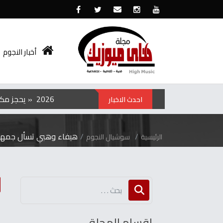
أخبار النجوم
الفيلم‭ ‬الكوري‭ ‬‮»‬Hope‮«‬‭ ‬يحجز‭ ‬مكانه‭ ‬في‭ ‬عروض‭ ‬منتصف‭ ‬الليل‭ ‬بمهرجان‭ ‬تورنتو ‭ ‬2026
احدث الاخبار
هيفاء وهبي تسأل جمهورها
الرئيسية
سوشيال النجوم
ه
اقسام المجلة