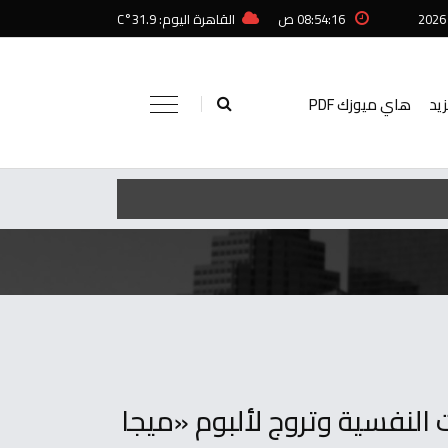
08:54:16 ص
القاهرة اليوم: 31.9°C
زيد
هاي ميوزك PDF
لنفسية وتروج لألبوم «ميجا