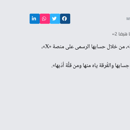
روجت المطربة اللبنانية هيفاء وهبى، لألبومها الجديد «ميجا هيفا 2»، من خلال حسابها الرسمى على منصة «X»،
ا والفُرقة ياه منها ومن قلِّة أدَبها».