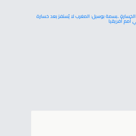
الخسارة ..بسمة بوسيل: المغرب لا يُستفز بعد خسارة
ي أمم أفريقيا