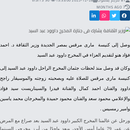
BY
مريم يعقوب
2025-12-28 13:33:00
90 VISITS
7 MONTHS AGO
وصل إلى كنيسة مارى مرقس بمصر الجديدة وزير الثقافة د. احمد
فؤاد هنو لتقديم العزاء في المخرج داوود عبد السيد
وكان قد وصل منذ لحظات جثمان المخرج الراحل داوود عبد السيد إلى
كنيسة مارى مرقس للصلاة عليه وبصحبته زوجته والموسيقار راجح
داوود والفنان احمد كمال والفنانة فيدرا والسيناريست سيد فؤاد
والإعلامي محمود سعد والفنان محمود حميدة والمخرجان محمد ياسين
وامير رمسيس .
ورحل عن عالمنا المخرج الكبير داوود عبد السيد بعد صراع مع المرض
عن عمر 79 عاما أمس الأحد، ويعد واحدًا من أبرز مخرجى السينما