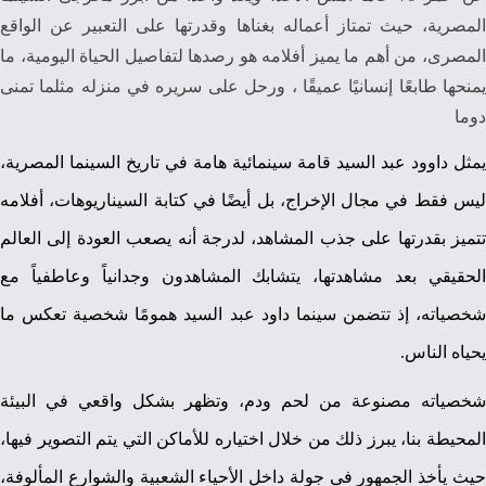
المصرية، حيث تمتاز أعماله بغناها وقدرتها على التعبير عن الواقع
المصرى، من أهم ما يميز أفلامه هو رصدها لتفاصيل الحياة اليومية، ما
يمنحها طابعًا إنسانيًا عميقًا ، ورحل على سريره في منزله مثلما تمنى
دوما
يمثل داوود عبد السيد قامة سينمائية هامة في تاريخ السينما المصرية،
ليس فقط في مجال الإخراج، بل أيضًا في كتابة السيناريوهات، أفلامه
تتميز بقدرتها على جذب المشاهد، لدرجة أنه يصعب العودة إلى العالم
الحقيقي بعد مشاهدتها، يتشابك المشاهدون وجدانياً وعاطفياً مع
شخصياته، إذ تتضمن سينما داود عبد السيد همومًا شخصية تعكس ما
يحياه الناس.
شخصياته مصنوعة من لحم ودم، وتظهر بشكل واقعي في البيئة
المحيطة بنا، يبرز ذلك من خلال اختياره للأماكن التي يتم التصوير فيها،
حيث يأخذ الجمهور في جولة داخل الأحياء الشعبية والشوارع المألوفة،