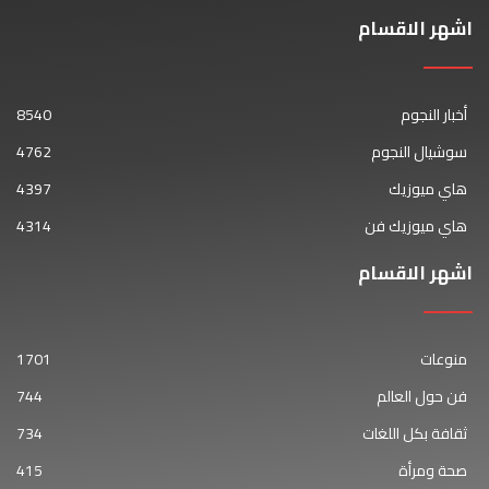
اشهر الاقسام
أخبار النجوم
8540
سوشيال النجوم
4762
هاي ميوزيك
4397
هاي ميوزيك فن
4314
اشهر الاقسام
منوعات
1701
فن حول العالم
744
ثقافة بكل اللغات
734
صحة ومرأة
415