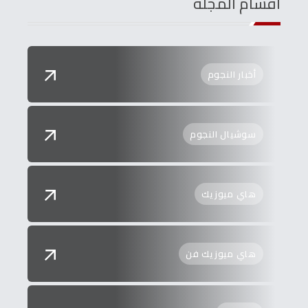
اقسام المجلة
أخبار النجوم
سوشيال النجوم
هاي ميوزيك
هاي ميوزيك فن