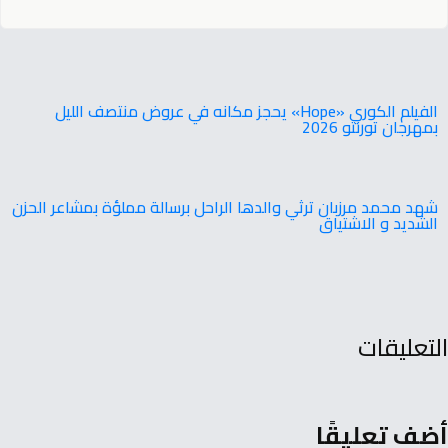
‬بمهرجان‭ ‬تورنتو ‭ ‬2026
شهد محمد مرزبان ترثي والدها الراحل برسالة مملؤة بمشاعر الحزن
الشديد و الاشتياق
التعليقات
أضف تعليقًا