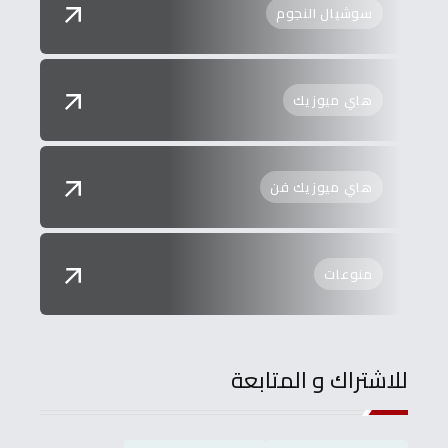
سوشيال النجوم
هاي ميوزيك
هاي ميوزيك فن
منوعات
للاشتراك و المتابعة