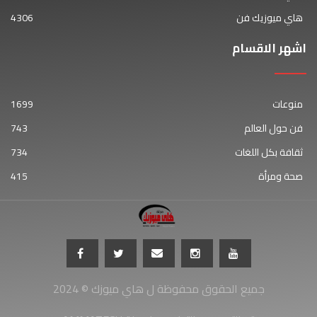
هاي ميوزيك فن
4306
اشهر الاقسام
منوعات
1699
فن حول العالم
743
ثقافة بكل اللغات
734
صحة ومرأة
415
جميع الحقوق محفوظة ل هاي ميوزك © 2024