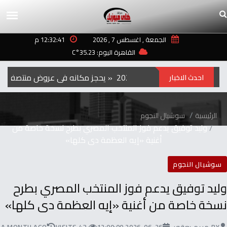
الجمعة , اغسطس 7 , 2026
12:32:41 م
القاهرة اليوم: 35.23°C
الفيلم‭ ‬الكوري‭ ‬‮»‬Hope‮«‬‭ ‬يحجز‭ ‬مكانه‭ ‬في‭ ‬عروض‭ ‬منتصف‭ ‬الليل‭ ‬بمهرجان‭ ‬تورنتو ‭ ‬2026
احدث الاخبار
الرئيسية
سوشيال النجوم
وليد توفيق يدعم فوز المنتخب المصري بطرح نسخة خاصة من
أغنية «إيه العظمة دى كلها»
سوشيال النجوم
وليد توفيق يدعم فوز المنتخب المصري بطرح
نسخة خاصة من أغنية «إيه العظمة دى كلها»