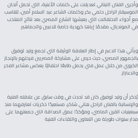
وأجرى الفنان اللبناني تعديلات على كلمات الأغنية، التي تحمل ألحان
الموسيقار الراحل حلمي بكر وكلمات الشاعر عبد السلام أمين، لتتناسب
مع أجواء الاحتفالات التي يعيشها الشارع المصري بعد نتائج المنتخب
في المونديال، مقدمًا إياها كهدية خاصة للاعبين والجماهير.
ويأتي هذا الدعم في إطار العلاقة الوثيقة التي تجمع وليد توفيق
بالجمهور المصري، حيث حرص على مشاركة المصريين فرحتهم بالإنجاز
الكروي من خلال عمل فني يحمل طابعًا احتفاليًا يعكس مشاعر الفخر
والاعتزاز.
يُذكر أن وليد توفيق كان قد تحدث في وقت سابق عن علاقته الفنية
والإنسانية بالفنان الراحل هاني شاكر، مستعيدًا ذكريات تعارفهما منذ
سبعينيات القرن الماضي، ومؤكدًا عمق الصداقة التي جمعتهما على
مدار سنوات طويلة من التعاون واللقاءات الفنية