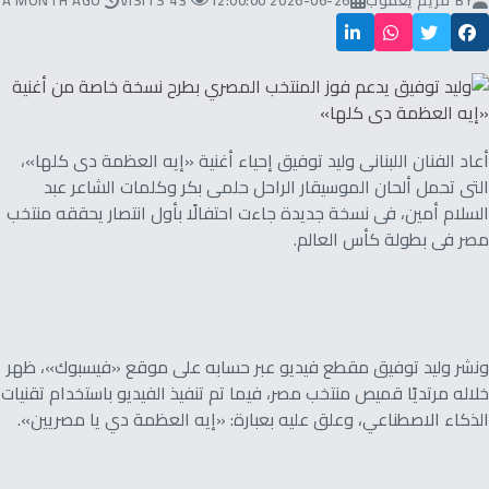
BY
مريم يعقوب
2026-06-26 12:00:00
43 VISITS
A MONTH AGO
أعاد الفنان اللبنانى وليد توفيق إحياء أغنية «إيه العظمة دى كلها»،
التى تحمل ألحان الموسيقار الراحل حلمى بكر وكلمات الشاعر عبد
السلام أمين، فى نسخة جديدة جاءت احتفالًا بأول انتصار يحققه منتخب
مصر فى بطولة كأس العالم.
ونشر وليد توفيق مقطع فيديو عبر حسابه على موقع «فيسبوك»، ظهر
خلاله مرتديًا قميص منتخب مصر، فيما تم تنفيذ الفيديو باستخدام تقنيات
الذكاء الاصطناعي، وعلق عليه بعبارة: «إيه العظمة دي يا مصريين».