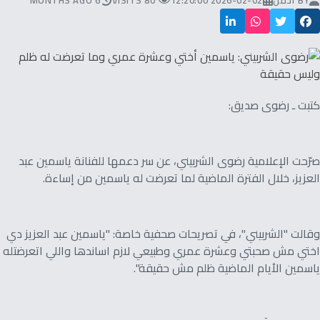
BY
ادمن
2026-02-02 12:20:00
80 VISITS
6 MONTHS AGO
كتبت ـ رضوى صديق:
صرّحت الإعلامية رضوى الشربيني، عن سر دعمها للفنانة ياسمين عبد
العزيز، خلال الفترة الماضية لما تعرضت له ياسمين من إساءة.
وقالت "الشربيني"، في تصريحات صحفية خاصة: "ياسمين عبد العزيز دي
اختي مش صحبتي وعشرة عمري وطبيعي لازم اساندها واللي اتعرضتله
ياسمين الأيام الماضية ظلم مش حقيقة".