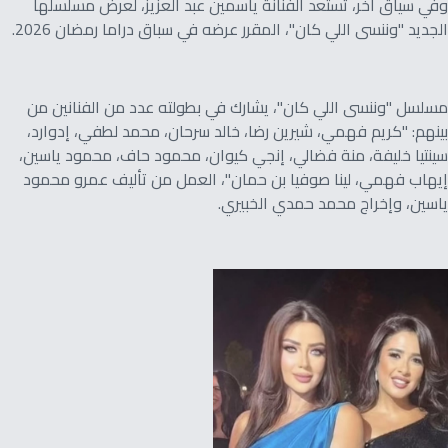
وفي سياق آخر، تستعد الفنانة ياسمين عبد العزيز، لعرض مسلسلها
الجديد "وننسى اللي كان"، المقرر عرضه في سباق دراما رمضان 2026.
مسلسل "وننسى اللي كان"، يشارك في بطولته عدد من الفنانين من
بينهم: "كريم فهمي، شيرين رضا، خالد سرحان، محمد لطفي، إدوارد،
سينتيا خليفة، منة فضالي، إنجي كيوان، محمود حاف، محمود ياسين،
إيهاب فهمي، لينا صوفيا بن حمان"، العمل من تأليف عمرو محمود
ياسين، وإخراج محمد حمدي الخبيري.