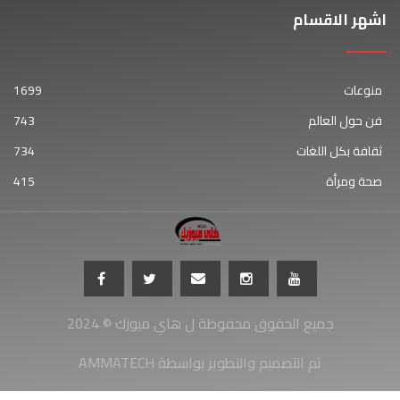
اشهر الاقسام
منوعات
1699
فن حول العالم
743
ثقافة بكل اللغات
734
صحة ومرأة
415
جميع الحقوق محفوظة ل هاي ميوزك © 2024
AMMATECH تم التصميم والتطوير بواسطة