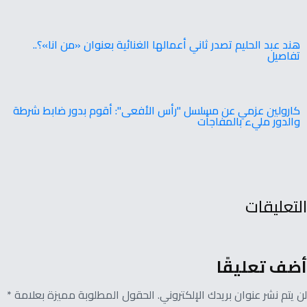
هند عبد الحليم تصدر ثاني أعمالها الغنائية بعنوان «من انا»؟..
تفاصيل
كارولين عزمي عن مسلسل "رأس الأفعى": أقوم بدور ضابط شرطة
والدور مليء بالمفاجأت
التعليقات
أضف تعليقًا
لن يتم نشر عنوان بريدك الإلكتروني. الحقول المطلوبة مميزة بعلامة *