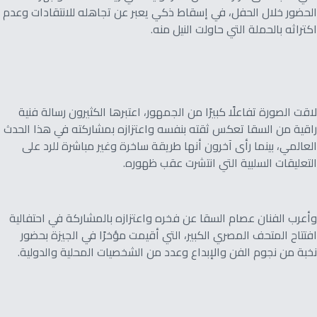
الحضور خلال الحفل، في إسقاط ذكي يعبر عن تجاهله للانتقادات وعدم
اكتراثه بالحملة التي حاولت النيل منه.
لاقت الصورة تفاعلًا كبيرًا من الجمهور، اعتبرها الكثيرون رسالة فنية
راقية من السقا تعكس ثقته بنفسه واعتزازه بمشاركته في هذا الحدث
العالمي، بينما رأى آخرون أنها طريقة ساخرة وغير مباشرة للرد على
التعليقات السلبية التي انتشرت عقب ظهوره.
وأعرب الفنان عصام السقا عن فخره واعتزازه بالمشاركة في احتفالية
افتتاح المتحف المصري الكبير، التي أقيمت مؤخرًا في الجيزة بحضور
نخبة من نجوم الفن والإبداع وعدد من الشخصيات المحلية والدولية.