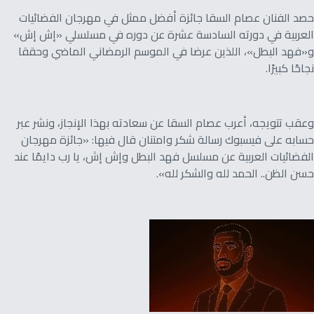
حصد الفنان عصام السقا جائزة أفضل ممثل في مهرجان الفضائيات
العربية في دورته السادسة عشرة عن دوره في مسلسلي «إش إش»
و«فهد البطل»، اللذين عرضا في الموسم الرمضاني الماضي وحققا
نجاحًا كبيرًا.
وعقب تتويجه، أعرب عصام السقا عن سعادته بهذا الإنجاز، ونشر عبر
حسابه على فيسبوك رسالة شكر وامتنان قال فيها: «جائزة مهرجان
الفضائيات العربية عن مسلسل فهد البطل وإش إش، يا رب دايمًا عند
حسن الظن.. الحمد لله والشكر لله».