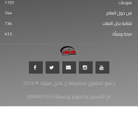
منوعات
1701
فن حول العالم
744
ثقافة بكل اللغات
734
صحة ومرأة
415
جميع الحقوق محفوظة ل هاي ميوزك © 2024
AMMATECH تم التصميم والتطوير بواسطة