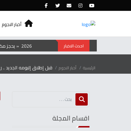
أخبار النجوم
الفيلم‭ ‬الكوري‭ ‬‮»‬Hope‮«‬‭ ‬يحجز‭ ‬مكانه‭ ‬في‭ ‬عروض‭ ‬منتصف‭ ‬الليل‭ ‬بمهرجان‭ ‬تورنتو ‭ ‬2026
احدث الاخبار
قبل إطلاق إلبومه الجديد .. ر
الرئيسية
أخبار النجوم
ق
اقسام المجلة