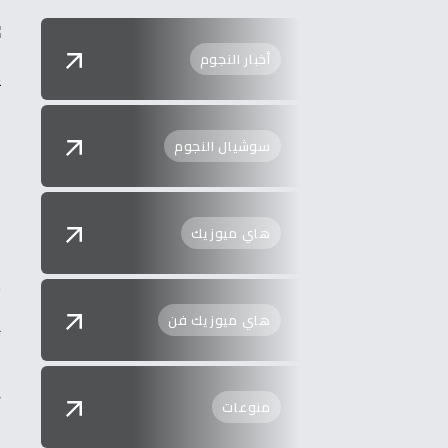
أخبار النجوم
ي
ا
و
سوشيال النجوم
و
و
هاي ميوزيك
و
س
هاي ميوزيك فن
ت
ل
منوعات
ك