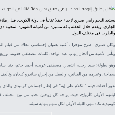
ستعد النجم رامي صبري
لجارى، ويقدم خلال الحفلة باقة متميزة من أغنياته الشهيرة المحببة د
الطرب فى مختلف الدول.
كان صبري طرح مؤخرا ، أغنية بعنوان إحساسي معاك من فيلم الكلا
تأتي الأغنية من ألحان إيهاب عبد الواحد، كلمات مصطفى حدوتة، توزيع
هو بطولة: سيد رجب، انتصار، مصطفى غريب، أحمد حاتم، دنيا سام
ماحة، وغيرهم من الفنانين، والعمل من إخراج ساندرو كنعان، وتأليف 
دور أحداث فيلم "الكلام على إيه" في إطار اجتماعي كوميدي والذي ي
يلتهم الأولى كأزواج، حيث يواجه كل زوجين تحديا من نوع مختلف
وميدية تكاد تنهي الليلة الأولى لكل منهم بنهاية سيئة.