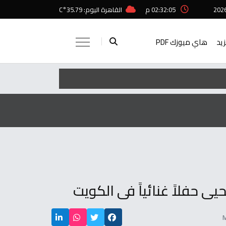
02:32:05 م
القاهرة اليوم: 35.79°C
زيد
هاي ميوزك PDF
يى حفلاً غنائياً فى الكويت