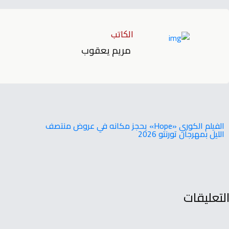
الكاتب
مريم يعقوب
‬الليل‭ ‬بمهرجان‭ ‬تورنتو ‭ ‬2026
لتعليقات