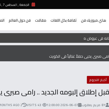
الجمعة , اغسطس 7 , 2026
هاي ميوزيك فن
ثقافة بكل اللغات
مقالات
فن حول العالم
الم
امى صبرى يحيى حفلاً غنائياً فى الكويت
أخبار النجوم
بل إطلاق إلبومه الجديد .. رامى صبرى يح
BY
مريم يعقوب
2026-06-07 12:00:00
43 VISITS
2 MONTHS AGO