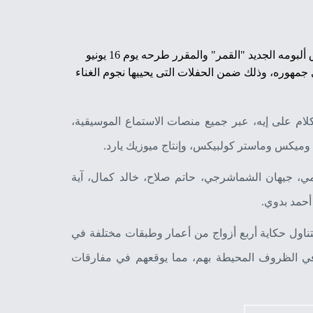
لإحياء حفلاً غنائياً فى دولة الكويت، قبل إطلاق ألبومه الجديد "القمر" والمقرر طرحه يوم 16 يونيو
ى جمهوره، وذلك ضمن الحفلات التى يحييها نجوم الغناء
م على إيه، عبر جميع منصات الاستماع الموسيقية،
 وميكس وماستر كولبيكس، وإنتاج ميوزيك يارد.
ي، جيهان الشماشرجي، حاتم صلاح، خالد كمال، آية
أحمد بدوي.
تناول حكاية أربع أزواج من أعمار وطبقات مختلفة في
 في الظروف المحيطة بهم، مما يوقعهم في مفارقات