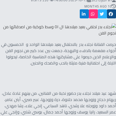
BY
أميرة خالد
2025-10-15 14:00:00
220 VISITS
10 MONTHS AGO
حرصت الفنانة نجلاء بدر بالاحتفال بعيد ميلادها الواحد و الخمسون في
أجواء مفعمة بالدفء والبهجة، جمعت بين عدد كبير من نجوم الفن
والإعلام الذين حرصوا على مشاركتها هذه المناسبة الخاصة، ليحولوا
الليلة إلى احتفالية فنية مليئة بالحب والضحك والحنين.
شهد عيد ميلاد نجلاء بدر حضور نخبة من الفنانين، من بينهم غادة عادل،
ريهام حجاج وزوجها محمد حلاوة، درة وزوجها، عبير صبري، أيتن عامر،
أحمد داود وزوجته علا رشدي، ناهد السباعي، إنجي علاء، رشا مهدي،
عمر السعيد، رانيا يوسف وزوجها أحمد جمال، بوسي شلبي، وإنجي علي.