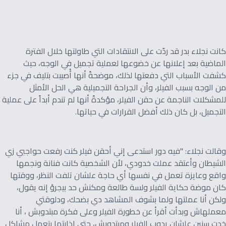
كانت نجلاء بدر قد ردّت على الانتقادات التي طاولتها خلال الفترة
الماضية بعد إعلانها عن خضوعها لعملية تجميل في الوجه، حيث
كشفت الأسباب التي دفعتها لذلك، موضحةً أنها أُصيبت بتليف في جزء
من الوجه بسبب الفيلر، وأن الجراحة التجميلية هي الحل الأمثل
للمشكلات الناجمة عن حقن الفيلر، مؤكدةً أنها لم تندم أبداً على عملية
التجميل، بل كان ذلك أفضل القرارات في حياتها.
وقالت نجلاء: "فيه دور استدعى إني أحقن فيلر كنت رفعت حواجبي زي
الشيطان وأعتقد عملت خدودي، لأن الشخصية كانت فنانة ونجمها
واقع وعايزة تعمل في نفسها أي حاجة علشان تلفت النظر، ووقتها
كان موضة حكاية الفيلر ولسة طالعة ومكنش حد بيجرؤ إنه يقول،
ولكن أنا عملتها ولما بشوف المشاهد دي بضحك، ودلوقتي
معملهاش وبدأت أقرأ عن خطورة الفيلر وعلى فكرة مبتدوبش ، أنا
خدت سنين علشان يدوب الفيلر ومبتدوبش، حتى إذابتها بتعمل مشاكل