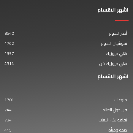
اشهر الاقسام
أخبار النجوم
8540
سوشيال النجوم
4762
هاي ميوزيك
4397
هاي ميوزيك فن
4314
اشهر الاقسام
منوعات
1701
فن حول العالم
744
ثقافة بكل اللغات
734
صحة ومرأة
415