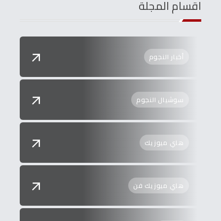
اقسام المجلة
أخبار النجوم
سوشيال النجوم
هاي ميوزيك
هاي ميوزيك فن