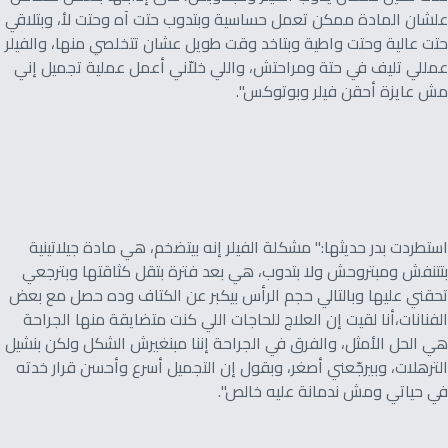
علشان المادة ممكن تعمل حساسية وبتدوب حتت آه وحتت لأ، وبتلاقي
حتت عالية وحتت واطية وبتاخد وقت طويل عشان تتخلصي منها، والفيلر
عمللي تليف في حتة ومراحتش، واللي خلاّني أعمل عملية تجميل إني
مش عايزة أحقن فيلر وبوتوكس".
استطردت بدر حديثها:" مشكلة الفيلر إنه بيتضخم، هي مادة جيلاتينية
بتتنفش ومبتروحش ولا بتدوب، هي بعد فترة بتقل كثاقتها وبترجعي
تحقني عليها وبالتالي حجم الرأس بيكبر عن الكتاف وده حصل مع بعض
الفنانات،أنا لقيت إن العلاج للحاجات اللي كنت متضايقة منها الجراحة
هي الحل الأمثل، والفرق في الجراحة إننا مبنغيرش الشكل ولكن بنشيل
الترهلات، وبيرجّعني أصغر، وبقول إن التجميل أسرع وأحسن قرار خدته
في حياتي ومش ندمانة عليه خالص".