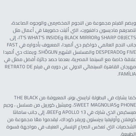
ويضم الفيلم مجموعة من النجوم المخضرمين والوجوه الصاعدة،
تتصدرهم ماديسون دافنبورت، التي أثبتت حضورها في أعمال مثل
SHARP OBJECTS وBLACK MIRROR وIT'S WHAT'S INSIDE، إلى
جانب النجم العالمي خواكيم دي ألميدا، المعروف بأدواره في FAST
FIVE وDESPERADO والمسلسل الشهير SHŌGUN. ويملك دي ألميدا
علاقة خاصة مع السينما المصرية، بعدما حصد جائزة أفضل ممثل في
مهرجان القاهرة السينمائي الدولي عن دوره في فيلم RETRATO DE
FAMÍLIA.
كما يشارك في البطولة ترايسي بونر، المعروفة من THE BLACK
PHONE وSWEET MAGNOLIAS، وميشيل كورييل من مسلسل ، وجيم
ميسكيمن الذي شارك في APOLLO 13 وBEEF، إلى جانب سامانثا
كوفلان وأوليفيا بيرنستون وريفر كوداك، ليقدموا معًا مجموعة من
الشخصيات التي تعكس الصراع الإنساني العنيف في مواجهة قسوة
الطبيعة.