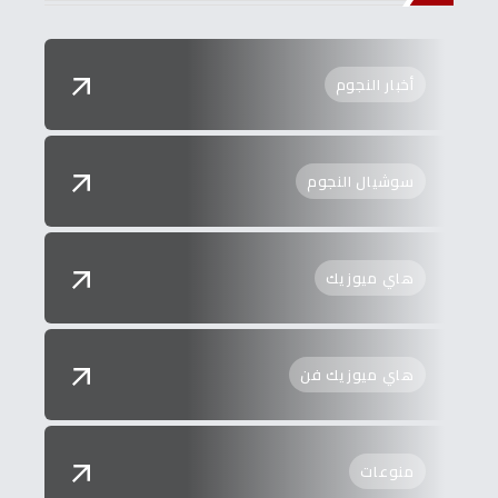
أخبار النجوم
سوشيال النجوم
هاي ميوزيك
هاي ميوزيك فن
منوعات