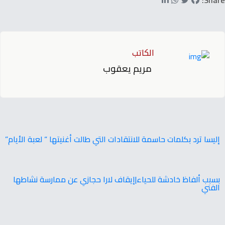
الكاتب
مريم يعقوب
إليسا ترد بكلمات حاسمة للانتقادات التي طالت أغنيتها “ لعبة الأيام”
بسبب ألفاظ خادشة للحياء|إيقاف لارا حجازي عن ممارسة نشاطها
الفني