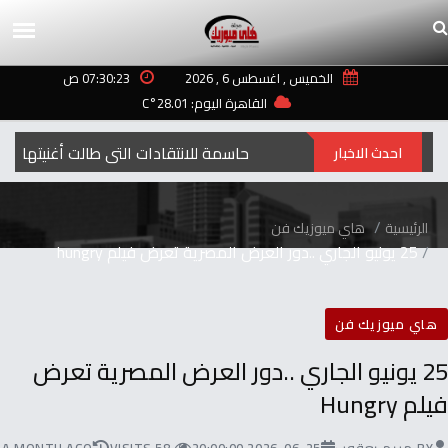
الخميس , اغسطس 6 , 2026
07:30:23 ص
القاهرة اليوم: 28.01°C
إليسا ترد بكلمات حاسمة للانتقادات التي طالت أغنيتها “ لعبة الأيام”
احدث الاخبار
الرئيسية
هاي ميوزيك فن
25 يونيو الجاري ..دور العرض المصرية تعرض فيلم hungry
هاي ميوزيك فن
25 يونيو الجاري ..دور العرض المصرية تعرض
فيلم Hungry