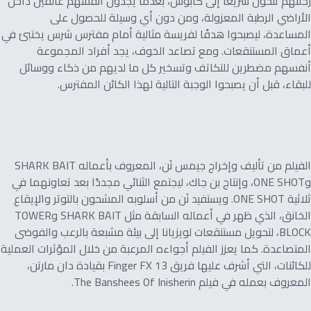
رحلتهم تتحول سريعًا إلى كابوس، بعدما يجدون أنفسهم عالقين داخل
الأراضي الرطبة المعزولة، ومن دون أي وسيلة للحصول على
المساعدة، ليصبحوا هدفًا لفريسة مثالية أمام مفترس شرس يختبئ في
أعماق المستنقعات. ومع تصاعد الخوف، يجد أفراد المجموعة
أنفسهم مضطرين للتكاتف وتسخير كل ما لديهم من ذكاء ووسائل
للبقاء، قبل أن يصبحوا الوجبة التالية لهذا الكائن المفترس.
الفيلم من تأليف وإخراج جيمس نَن، المعروف بأعماله SHARK BAIT
وONE SHOT، وإنتاج بن جاك، ليجتمع الثنائي مجددًا بعد تعاونهما في
ثلاثية ONE SHOT. ويستفيد نَن من أسلوبه المشحون بالتوتر والإيقاع
الخانق، الذي ظهر في أعماله السابقة مثل SHARK BAIT وTOWER
BLOCK، لتحويل مستنقعات لويزيانا إلى بيئة مشبعة بالرعب والفوضى
المتصاعدة. كما يعزز الفيلم أجواءه المرعبة من خلال المؤثرات العملية
للكائنات، التي أشرف عليها فريق 13 Finger FX بقيادة دان مارتن،
المعروف بعمله في فيلم The Banshees Of Inisherin.