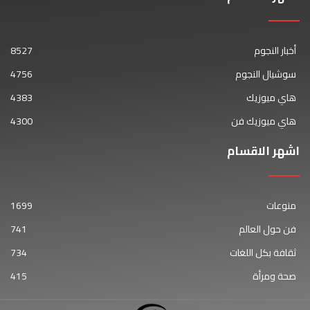
أخبار النجوم
8527
سوشيال النجوم
4756
هاي ميوزيك
4383
هاي ميوزيك فن
4300
اشهر الاقسام
منوعات
1699
فن حول العالم
741
ثقافة بكل اللغات
734
صحة ومرأة
415