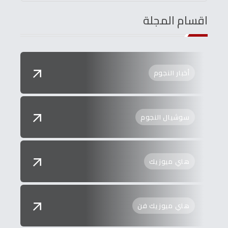
اقسام المجلة
أخبار النجوم
سوشيال النجوم
هاي ميوزيك
هاي ميوزيك فن