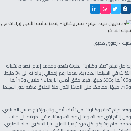
BY
ادمن
2026-07-02 20:00:00
37 VISITS
A MONTH AGO
كتبت - رضوى صديق:
يواصل فيلم "صقر وكناريا"، بطولة شيكو ومحمد إمام، تصدره لشباك
التذاكر في السينما المصرية، بعدما رفع إجمالي إيراداته إلى 34 مليونًا
و65 ألفًا و598 جنيهًا، فيما حقق أمس الأربعاء 4 ملايين و13 ألفًا
و715 جنيهًا، محافظًا على المركز الأول منذ انطلاق عرضه بدور السينما.
ويعد فيلم "صقر وكناريا"، من تأليف أيمن وتار، وإخراج حسين المنباوي،
ومن إنتاج لؤي عبدالله ووائل عبدالله، ويشارك في بطولته إلى جانب
محمد إمام وشيكو، كل من: "يسرا اللوزي، يارا السكري، خالد الصاوي،
انتصار"، إلى جانب عدد آخر من ضيوف الشرف أبرزهم دياب، محمود