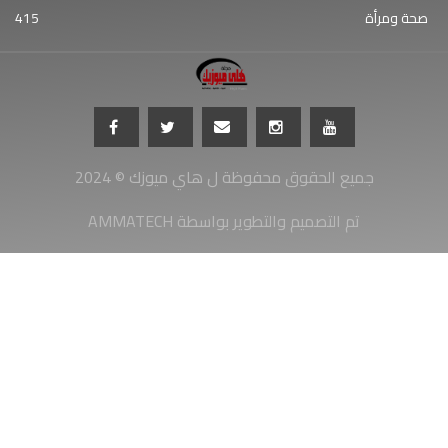
صحة ومرأة
415
جميع الحقوق محفوظة ل هاي ميوزك © 2024
AMMATECH تم التصميم والتطوير بواسطة