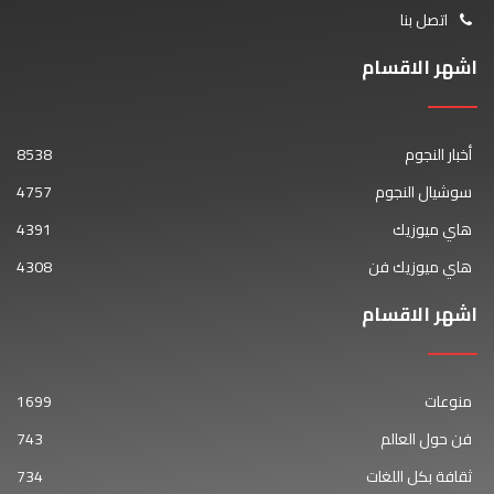
اتصل بنا
اشهر الاقسام
أخبار النجوم
8538
سوشيال النجوم
4757
هاي ميوزيك
4391
هاي ميوزيك فن
4308
اشهر الاقسام
منوعات
1699
فن حول العالم
743
ثقافة بكل اللغات
734