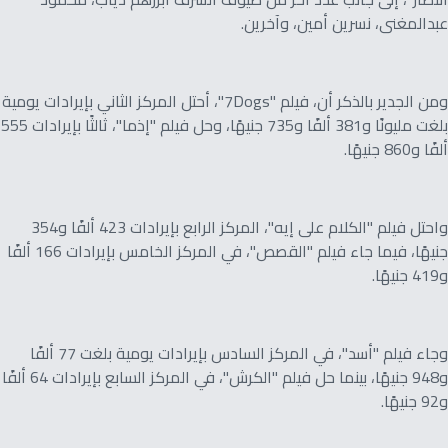
عبدالمغنى، نسرين أمين، وآخرين.
ومن الجدير بالذكر أن، فيلم "7Dogs"، أحتل المركز الثاني بإيرادات يومية
بلغت مليونًا و381 ألفًا و735 جنيهًا، وحل فيلم "إذما"، ثالثًا بإيرادات 555
ألفًا و860 جنيهًا.
واحتل فيلم "الكلام على إيه"، المركز الرابع بإيرادات 423 ألفًا و354
جنيهًا، فيما جاء فيلم "القصص"، في المركز الخامس بإيرادات 166 ألفًا
و419 جنيهًا.
وجاء فيلم "أسد"، في المركز السادس بإيرادات يومية بلغت 77 ألفًا
و948 جنيهًا، بينما حل فيلم "الكرش"، في المركز السابع بإيرادات 64 ألفًا
و92 جنيهًا.