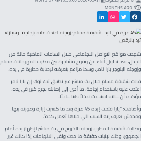
BY
مريم يعقوب
2026-05-21 20:50:00
57 VISITS
3 MONTHS AGO
شهدت مواقع التواصل الاجتماعي خلال الساعات الماضية حالة من
الجدل، بعد تداول أنباء عن وقوع مشاجرة بين مطرب المهرجانات مسلم
وزوجته البلوجر يارا تامر، وسط مزاعم بتعرضه لإصابة خطيرة في يده.
قالت شقيقة مسلم خلال بث مباشر عبر تطبيق تيك توك إن يارا تامر
اعتدت عليه باستخدام زجاجة، ما أدى إلى إصابته بجرح كبير في يده،
مؤكدة أن حالته استدعت تدخلاً طبيًا عاجلًا.
وأضافت: “يارا فتحت إيده 45 غرزة بعد ما كسرت إزازة وعورته بيها،
ومحدش يعرف إيه السبب اللي خلاها تعمل كده”.
وطالبت شقيقة المطرب زوجته بالخروج في بث مباشر لإظهار يده أمام
الجمهور، وذلك لإثبات حقيقة ما حدث ونفي الاتهامات إذا كانت غير