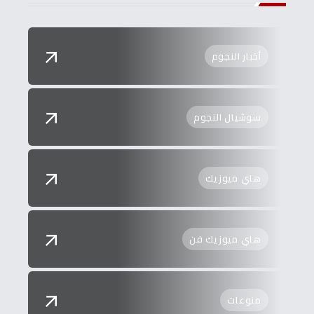
أخبار النجوم
سوشيال النجوم
هاي ميوزيك
هاي ميوزيك فن
منوعات