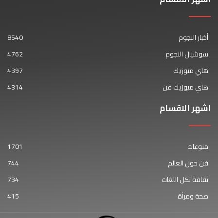
أخبار النجوم
8540
سوشيال النجوم
4762
هاي ميوزيك
4397
هاي ميوزيك فن
4314
اشهر الاقسام
منوعات
1701
فن حول العالم
744
ثقافة بكل اللغات
734
صحة ومرأة
415