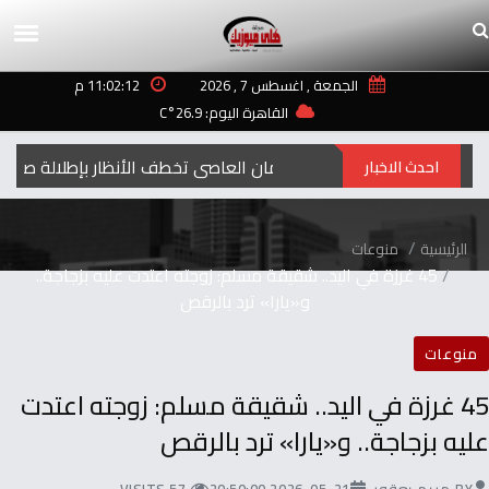
الجمعة , اغسطس 7 , 2026
11:02:12 م
القاهرة اليوم: 26.9°C
إيمان العاصي تخطف الأنظار بإطلالة صيفية مبهج
احدث الاخبار
الرئيسية
منوعات
45 غرزة في اليد.. شقيقة مسلم: زوجته اعتدت عليه بزجاجة..
و«يارا» ترد بالرقص
منوعات
45 غرزة في اليد.. شقيقة مسلم: زوجته اعتدت
عليه بزجاجة.. و«يارا» ترد بالرقص