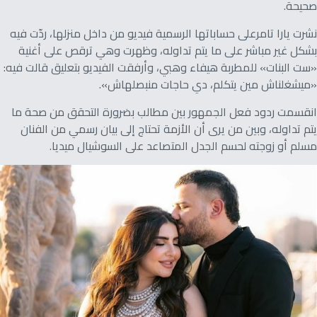
صحيحة.
نشرت يارا تامرعلى حساباتها الرسمية فيديو من داخل منزلها، ردّت فيه
بشكل غير مباشر على ما يتم تداوله، وظهرت وهي ترقص على أغنية
«ست البنات» للمطربة هيفاء وهبي، وأرفقت الفيديو بتعليق قالت فيه:
«ميشغلناش مين يتكلم، دي حاجات منبصلهاش».
انقسمت ردود فعل الجمهور بين مطالب بضرورة التحقق من صحة ما
يتم تداوله، وبين من يرى أن الأزمة تحتاج إلى بيان رسمي من الفنان
مسلم أو زوجته لحسم الجدل المتصاعد على السوشيال ميديا.