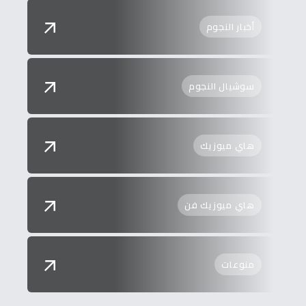
أخبار النجوم
سوشيال النجوم
هاي ميوزيك
هاي ميوزيك فن
منوعات