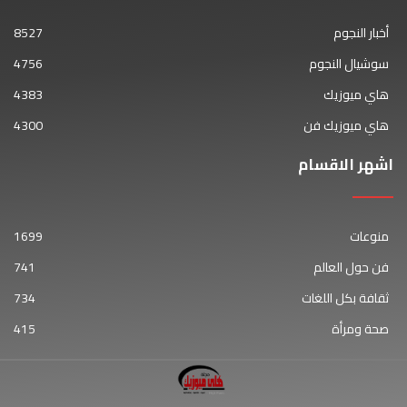
أخبار النجوم
8527
سوشيال النجوم
4756
هاي ميوزيك
4383
هاي ميوزيك فن
4300
اشهر الاقسام
منوعات
1699
فن حول العالم
741
ثقافة بكل اللغات
734
صحة ومرأة
415