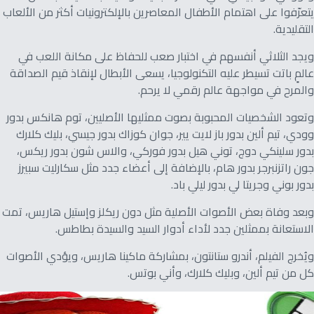
يتعرّفوا على اهتمام الأطفال المعاصرين بالإلكترونيات أكثر من الألعاب
التقليدية.
ويجد الثلاثي أنفسهم في اختبار صعب للحفاظ على مكانة اللعب في
عالمٍ باتت تسيطر عليه التكنولوجيا، يسعى الأبطال لإنقاذ قيم الصداقة
والمرح في مواجهة عالم رقمي لا يرحم.
وتعود الشخصيات المحبوبة بصوت ممثليها الأصليين، توم هانكس بدور
وودي، تيم ألين بدور باز لايت يير، جوان كوزاك بدور جيسي، بليك كلارك
بدور سلينكي دوج، توني هيل بدور فوركي، والاس شون بدور ريكس،
جون راتزنبرجر بدور هام، بالإضافة إلى أعضاء جدد مثل سكارليت سبيرز
بدور بوني وجريتا لي بدور ليلي باد.
وبعد وفاة بعض الأصوات الأصلية مثل دون ريكلز وإستيل هاريس، تمت
الاستعانة بممثلين جدد لأداء أدوار السيد والسيدة بطاطس.
ويُخرج الفيلم، أندرو ستانتون، بمشاركة ماكينا هاريس، ويؤدي الأصوات
كل من تيم ألين، وبليك كلارك، وأني بوتس.