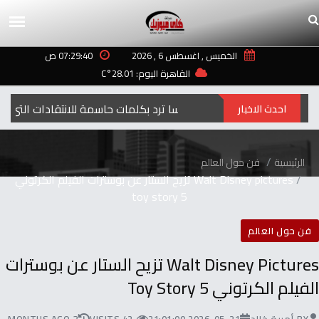
الخميس , اغسطس 6 , 2026
07:29:40 ص
القاهرة اليوم: 28.01°C
إليسا ترد بكلمات حاسمة للانتقادات التي طالت أغنيتها “ لعبة الأيام”
احدث الاخبار
الرئيسية
فن حول العالم
Walt Disney pictures تزيح الستار عن بوسترات الفيلم الكرتوني
toy story 5
فن حول العالم
Walt Disney Pictures تزيح الستار عن بوسترات
الفيلم الكرتوني Toy Story 5