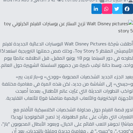
BY
أميرة خالد
2026-05-21 21:01:00
42 VISITS
3 MONTHS AGO
أطلقت شركة Walt Disney Pictures البوسترات الدعائية الجديدة لفيلم
الأنيميشن المنتظر Toy Story 5، وذلك ضمن حملتها الترويجية استعدادًا
لطرحه في دور السينما يوم 18 يونيو المقبل، قبل انطلاقه عالميًا بيوم
واحد، وسط حالة ترقب كبيرة من جمهور السلسلة الشهيرة حول العالم.
يعيد الجزء الجديد الشخصيات المحبوبة «وودي» و«باز لايت يير»
و«جيسي» إلى الشاشة من جديد، لكن هذه المرة في مغامرة مختلفة
تواكب التطورات الحديثة التي غيّرت عالم الأطفال، بعدما أصبحت
الأجهزة الإلكترونية والألعاب الرقمية منافسًا قويًا للألعاب التقليدية.
تدور قصة الفيلم حول محاولة الشخصيات الكلاسيكية التأقلم مع
التغيرات التي طرأت على عالم الطفولة، إذ تصبح التكنولوجيا تهديدًا
مباشرًا لجوهر اللعب القائم على الخيال، ويعود الأبطال المحبوبون "باز"،
و"وودي"، و"جيسي" في مغامرة جديدة ومليئة بالتحديات، بعد أن