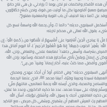
أن هذه الأفكار والكلمات لم تكن يوما ً بإرادتي، بل هي نتاج حالةٍ
مرضيةٍ صعبةٍ أقاومها بكل ما أوتيت من قوة، ونحن كبشرٍ خطّاؤون،
وقد عل ّمنا ديننا الحنيف أن باب التوبة والمغفرة مفتوحٌ".
أستكمل السيلاوي حديثه:" دائما ً، وأن رحمة الله واسعةٌ تسع كل
شيء. يقول الله تعالى في محكم تنزيله:
﴿ قلْ يَا عِبادِيَ الّذِينَ أَسْرَفوا علىٰ أَنفُسِهِمْ لَا تقْنطُوا مِن ر َّحْمةِ اللَّهِ ۚ، إِن
َّ اللَّه َ يغْفِر ُ الذنوبَ جَمِيعًا ۚ إِنهُ هُوَ الْغَفُورُ الر َّحِيم ُ ﴾، أنا اليوم أقاتل هذا
المرض بشراسة، وأسعى جاهدا ً لمتابعة علاجي والتعافي بإذن، الله،
وكل ّي إيمانٌ ويقينٌ بأنني سأتجاوز هذه المحنة، وسأعود بإذن الله
أقوى وأفضل، مما كنتُ عليه، أكثر إيمانا ً وقربا ً من ربي".
أنهى السيلاوي حديثه:" وفي الختام، أودّ أن أجدّد عهدي ومحبتي
العميقة لسيدنا وحبيبنا وقرّة، أعيننا محمد ﷺ، الذي علمنا الرحمة
والتسامح والمحبة، والذي أرسله الله رحمةً للعالمين، فاللهمّ صلّئِ
وسلّم وبارك على سيدنا محمد، عدد ما ذكره الذاكرون، وعدد ما غفل،
عن ذكره الغافلون. أحبك يا رسول الله، وأشتاق لرؤيتك، أسأل الله
العظيم ربّ العرش العظيم أن يشفيني ويشفي كل مريض ، مع التاكيد
انو كل ما نزل مفبرك ومزور، والسلام عليكم ورحمة الله وبركاته".