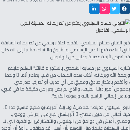
BY
أميرة خالد
2026-05-10 22:09:00
56 VISITS
3 MONTHS AGO
خرج الفنان حسام السيلاوي، لتقديم اعتذار رسمي عن تصريحاته السابقة
التي أساءه فيها للدين الإسلامي والشيوخ والانبياء، مشيرا إلى انه كان
قد تعرض لأزمة عصبية وعانى من الهلاوس.
شارك السيلاوي عبر حسابه الشخصي بانستجرام قائلاً:" السلام عليكم
ورحمة الله وبركاته، أكتب هذه الكلمات من قلبٍ يعتصر ألما ً وندما
ً، وأتقدم باعتذارٍ صادقٍ وعميقٍ عن أي حديثٍ أو تصرفٍ صدر مني
بخصوص أمور ديننا الحنيف، والذي لم يكن يعبر عن حقيقة ما في قلبي،
ولا عن إيماني الراسخ بالله ورسوله الكريم".
تابع السيلاوي حديثه:" لقد مررتُ ولا زلتُ أمر بفترةٍ صحيةٍ قاسيةٍ جدا ً ،
حيث أعاني من مرضٍ عصبيّ ٍ أثّر بشكلٍ كبيرٍ على إدراكي ووعيي،
وجعلني أعيش في دوامةٍ من الهلاوس والأفكار غير الواقعية التي لا
أملك السيطرة عليها؛ مثل التوهم بأن أهلي قد خطفوني، أودّ أن أوضح