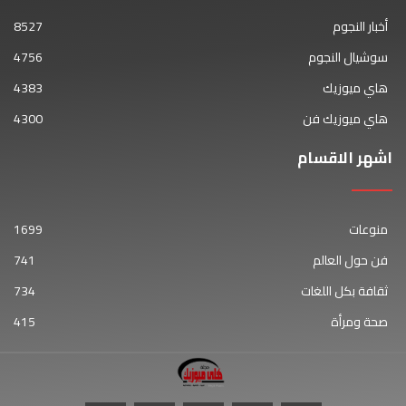
أخبار النجوم
8527
سوشيال النجوم
4756
هاي ميوزيك
4383
هاي ميوزيك فن
4300
اشهر الاقسام
منوعات
1699
فن حول العالم
741
ثقافة بكل اللغات
734
صحة ومرأة
415