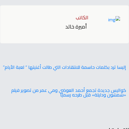
الكاتب
أميرة خالد
إليسا ترد بكلمات حاسمة للانتقادات التي طالت أغنيتها “ لعبة الأيام”
كواليس جديدة تجمع أحمد العوضي ومي عمر من تصوير فيلم
«شمشون ودليلة» قبل طرحه رسميًا