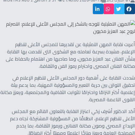
BY
أميرة خالد
2026-06-19 21:40:00
51 VISITS
2 MONTHS AGO
أعربت نقابة المهن التمثيلية عن تقديرها للمجلس الأعلى لتنظيم
الإعلام، مشيدة بسرعة تعامله مع الشكوى التى تقدمت بها النقابة
بشأن الفنان عبد العزيز مخيون، وما صاحبها من اهتمام بالحفاظ على
مكانة الفنان المصرى واحترام رموز الفن والثقافة.
شددت النقابة على أهمية دور المجلس الأعلى لتنظيم الإعلام في
تحقيق التوازن بين حرية التعبير والمسؤولية المهنية، بما يدعم بيئة
إعلامية أكثر التزامًا واحترامًا للثوابت الثقافية والمجتمعية، ويعزز مكانة
القوى الناعمة المصرية.
أكد الدكتور أشرف زكي اعتزاز النقابة بالتعاون القائم مع المجلس
الأعلى لتنظيم الإعلام، انطلاقًا من المسؤولية المشتركة تجاه دعم
الإبداع المصري وصون مكانة الفنانين ورموز الثقافة، بما يخدم
المصلحة العامة ويعزز مناخًا إعلاميًا ومهنيًا أكثر انضباطًا.