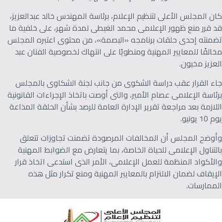
كان المجلس الأعلى لتنظيم الإعلام، برئاسة المهندس خالد عبدالعزيز،
قد قرر منع ظهور الإعلامى محمد الغيطى لمدة شهر، على خلفية ما
تضمنته إحدى حلقات برنامجه «البصمة»، من محتوى اعتبره المجلس
مخالفًا للمعايير المهنية ومنطويًا على انتهاك لخصوصية الفنان عبد
العزيز مخيون.
جاء القرار عقب دراسة الشكوى من جانب لجنة الشكاوى بالمجلس
برئاسة الإعلامى عصام الأمير، والتى أوصت باتخاذ الإجراءات القانونية
اللازمة بعد مراجعة تقرير الإدارة العامة للرصد بشأن الحلقة المذاعة
يوم 10 يونيو.
وأوضح المجلس أن المخالفات المرصودة تضمنت تجاوزات تتعلق
بالتناول الإعلامى للحياة الخاصة، بما يتعارض مع الضوابط المهنية
والأكواد المنظمة للعمل الإعلامى، الأمر الذى استدعى اتخاذ قرار
الإيقاف لضمان الالتزام بالمعايير المهنية ومنع تكرار مثل هذه
الممارسات.