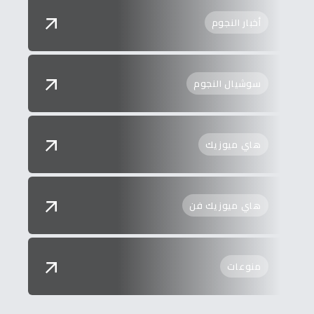
أخبار النجوم
سوشيال النجوم
هاي ميوزيك
هاي ميوزيك فن
منوعات