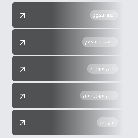
أخبار النجوم
سوشيال النجوم
هاي ميوزيك
هاي ميوزيك فن
منوعات