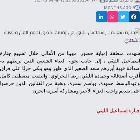
BY
مريم يعقوب
2025-11-11 13:39:00
84 VISITS
9 MONTHS AGO
شهدت منطقة إمبابة حضورا مهيبا من الأهالي خلال تشييع جنازة
اسماعيل الليثي ، إلى جانب نجوم الغناء الشعبي الذين تربطهم به
صداقة قوية أبرزهم سعد الصغير الذي ظهر وهو يبكي حزنًا على فراق
أقرب أصدقائه وحمادة الليثي، رضا البحراوي، والنقيب مصطفى كامل
وعبدالباسط حمودة، وباسم سمرة، ونخبة من الفنانين الذين حرصوا
على تقديم واجب العزاء الأخير ومشاركة أسرته الحزن.
جنازة إسماعيل الليثي