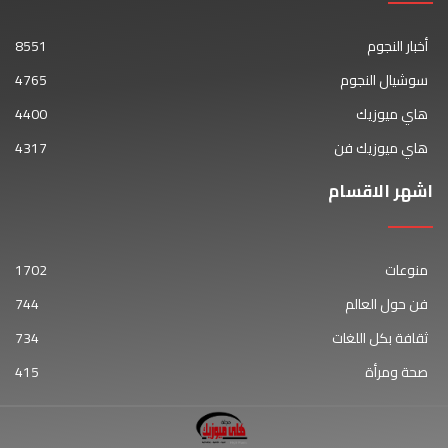
أخبار النجوم
8551
سوشيال النجوم
4765
هاي ميوزيك
4400
هاي ميوزيك فن
4317
اشهر الاقسام
منوعات
1702
فن حول العالم
744
ثقافة بكل اللغات
734
صحة ومرأة
415