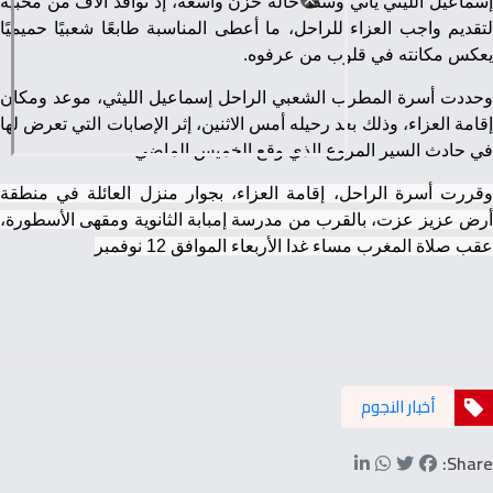
إسماعيل الليثي يأتي وسط حالة حزن واسعة، إذ توافد آلاف من محبيه
لتقديم واجب العزاء للراحل، ما أعطى المناسبة طابعًا شعبيًا حميميًا
يعكس مكانته في قلوب من عرفوه.
وحددت أسرة المطرب الشعبي الراحل إسماعيل الليثي، موعد ومكان
إقامة العزاء، وذلك بعد رحيله أمس الاثنين، إثر الإصابات التي تعرض لها
في حادث السير المروع الذي وقع الخميس الماضي.
وقررت أسرة الراحل، إقامة العزاء، بجوار منزل العائلة في منطقة
أرض عزيز عزت، بالقرب من مدرسة إمبابة الثانوية ومقهى الأسطورة،
عقب صلاة المغرب مساء غدا الأربعاء الموافق 12 نوفمبر
أخبار النجوم
Share: