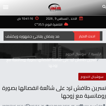
الاحد , اغسطس 9 , 2026
10:41:16 ص
القاهرة اليوم: 35.5°C
رمضان‭ ‬..2027محمد‭ ‬رمضان‭ ‬يفاجئ‭ ‬جمهوره‭ ‬ويكشف‭ ‬عن‭ ‬اسم‭ ‬ومهنة‭ ‬شخصيته‭ ‬الجديدة
احدث الاخبار
الرئيسية
سوشيال النجوم
نسرين طافش ترد على شائعة انفصالها بصورة رومانسية مع
زوجها
سوشيال النجوم
نسرين طافش ترد على شائعة انفصالها بصورة
رومانسية مع زوجها