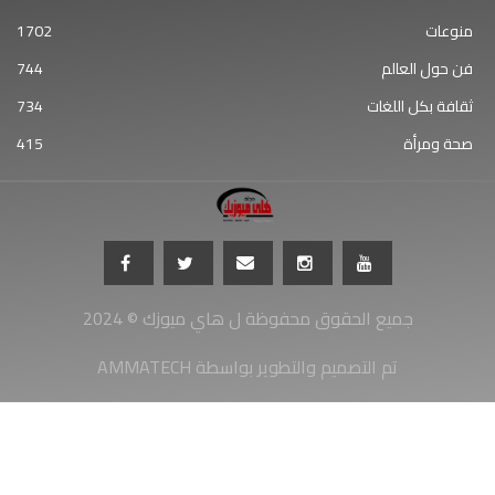
منوعات
1702
فن حول العالم
744
ثقافة بكل اللغات
734
صحة ومرأة
415
جميع الحقوق محفوظة ل هاي ميوزك © 2024
AMMATECH تم التصميم والتطوير بواسطة