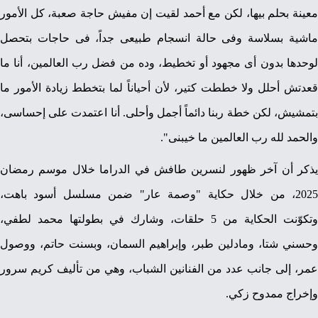
معينة بحلم بيها، لكن مع أحمد لقيت إن مفيش حاجة صعبة، كل الأمور
ماشية بسلاسة وفى حالة انسجام طبيعى جداً، فى حاجات بتحصل
لوحدها بدون أى مجهود أو تخطيط، وده من فضل رب العالمين، أنا ما
قعدتش أحلل ولا خططت كتير، لأن أحياناً لما بتخطط زيادة الأمور ما
بتمشيش، لكن خطة ربنا دائماً أجمل وأحلى. أنا اعتمدت على إحساسى،
والحمد لله رب العالمين ما خيبنى".
يذكر أن آخر ظهور لنسرين طافش في الدراما خلال موسم رمضان
2025، من خلال حكاية "وصمة عار" ضمن مسلسل أسود باهت،
وتكوّنت الحكاية من 5 حلقات، وشارك في بطولتها محمد لطفي،
وحسني شتا، ومادلين طبر، وإبراهيم السمان، وبسنت حاتم، ووصول
عمر، إلى جانب عدد من الفنانين الشباب، وهي من تأليف كريم سرور
وإخراج ممدوح زكي.