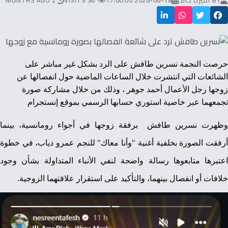
BY
أميرة خالد
2026-06-18 17:00:00
36 VISITS
2 MONTHS AGO
حرصت النجمة نسرين طافش
على الرد بشكل غير مباشر على
الشائعات التي انتشرت خلال الساعات الماضية حول انفصالها عن
زوجها رجل الأعمال أحمد جوهر
، وذلك من خلال مشاركة صورة
تجمعهما عبر خاصية استوري حسابها الرسمي بموقع إنستجرام
وظهرت نسرين طافش برفقة زوجها في أجواء رومانسية، بينما
أرفقت الصورة بخلفية أغنية "وأنا معاك" للنجم عمرو دياب، في خطوة
اعتبرها متابعوها رسالة واضحة لنفي الأنباء المتداولة بشأن وجود
خلافات أو انفصال بينهما، والتأكيد على استقرار علاقتهما الزوجية.