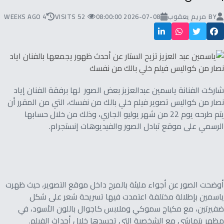
BY
مريم يعقوب
2026-07-08 08:00:00
52 VISITS
4 WEEKS AGO
شاركت الفنانة ياسمين عبدالعزيز بعض الصور لها برفقة الفنان إياد
نصار من كواليس تصوير فيلم خلي بالك من نفسك، التي من المقرر أن
يتم طرحه يوم 22 من شهر يوليو الجاري، وذلك من خلال حسابها
الرسمي على موقع تبادل الصور والفيديوهات إنستجرام.
أوضحت الصور عن أجواء مليئة بالمرح داخل موقع التصوير، حيث ظهرت
ياسمين بإطلالة مختلفة اعتمدت فيها تسريحة شعر على شكل
ضفيرتين، مع مكياج سموكي وملابس كاجوال باللون الأسود، في
مظهر يتماشى مع الشخصية التي تجسدها خلال أحداث الفيلم.